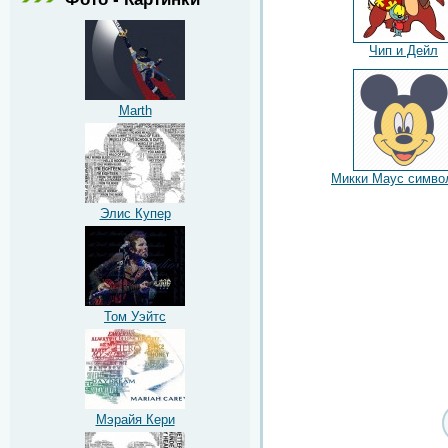
Чип и Дейл
Marth
Микки Маус симво
Элис Купер
Том Уэйтс
Мэрайя Кери