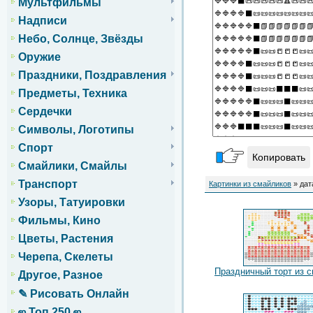
Мультфильмы
Надписи
Небо, Солнце, Звёзды
Оружие
Праздники, Поздравления
Предметы, Техника
Сердечки
Символы, Логотипы
Спорт
Копировать
Смайлики, Смайлы
Транспорт
Картинки из смайликов
» дат
Узоры, Татуировки
Фильмы, Кино
Цветы, Растения
Черепа, Скелеты
Праздничный торт из 
Другое, Разное
✎ Рисовать Онлайн
ஜ Топ 250 ஜ