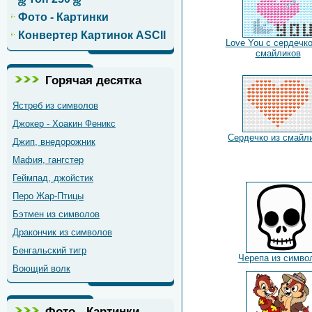
Фото - Картинки
Конвертер Картинок ASCII
Love You с сердечк
смайликов
Горячая десятка
Ястреб из символов
Джокер - Хоакин Феникс
Сердечко из смайл
Джип, внедорожник
Мафия, гангстер
Геймпад, джойстик
Перо Жар-Птицы
Бэтмен из символов
Дракончик из символов
Бенгальский тигр
Черепа из симво
Воющий волк
Фото - Картинки