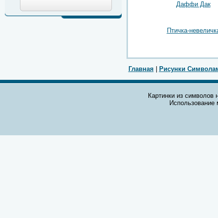
Даффи Дак
Птичка-невеличк
Главная
|
Рисунки Символа
Картинки из символов н
Использование 