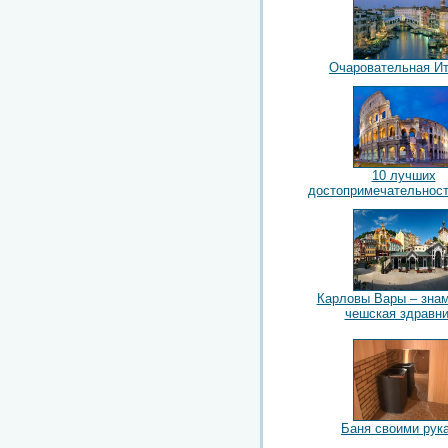
Очаровательная И
10 лучших
достопримечательнос
Карловы Вары – зна
чешская здравн
Баня своими рук