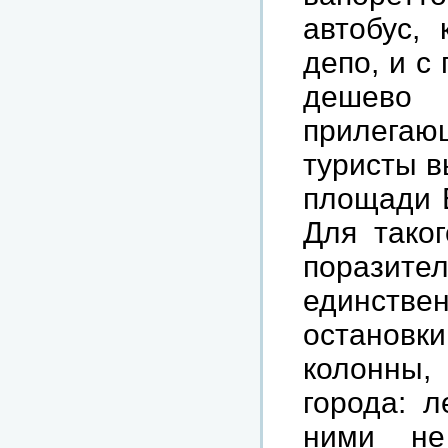
автобус,
депо, и с
дешево
прилегаю
туристы в
площади 
Для тако
поразител
единств
остановки
колонны,
города: л
ними не