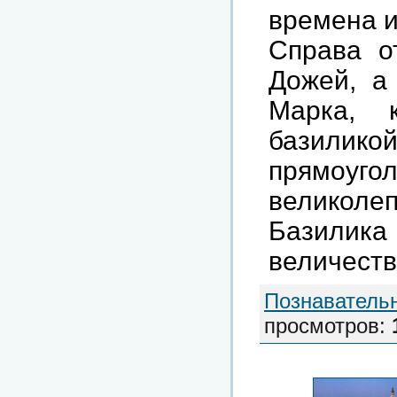
времена и
Справа о
Дожей, а
Марка, 
базилико
прямоуг
великол
Базилика
величест
Познаватель
просмотров
: