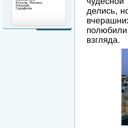
чудесной
делись, н
вчерашни
полюбил
взгляда.