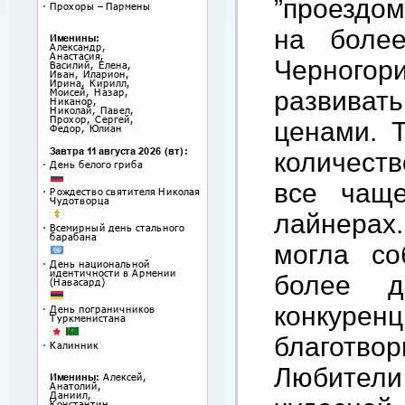
”проездом
на более
Черногор
развива
ценами. Т
количеств
все чащ
лайнерах.
могла со
более д
конкур
благотвор
Любители