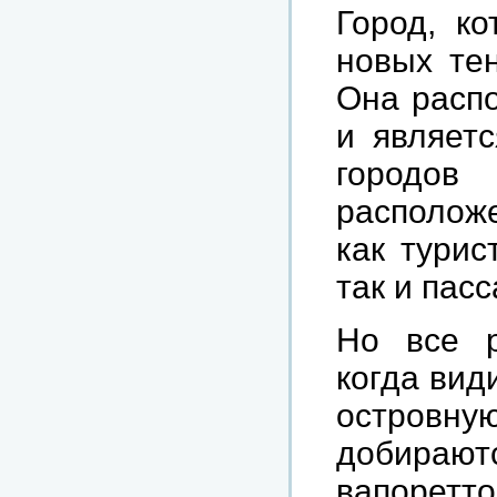
Город, к
новых тен
Она распо
и являет
городо
располож
как турис
так и пас
Но все р
когда вид
остров
добирают
вапоретт