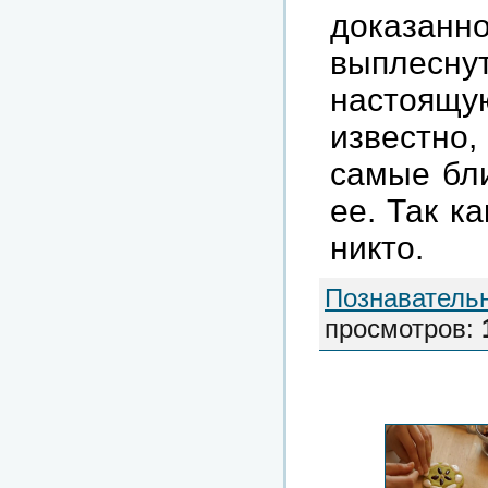
доказанно
выплесну
настоящ
известно
самые бли
ее. Так к
никто.
Познаватель
просмотров
: