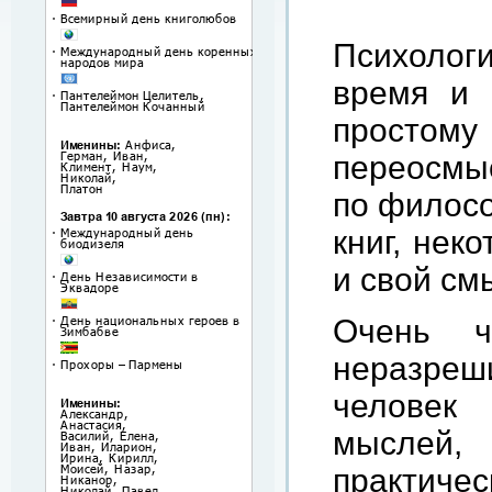
Психолог
время и 
просто
переосмыс
по филосо
книг, нек
и свой см
Очень ч
неразре
человек
мыслей
практиче