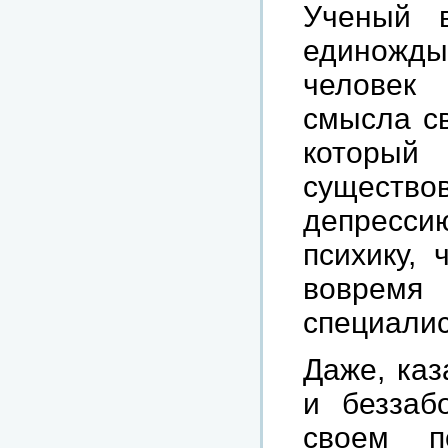
Ученый 
единожд
человек 
смысла св
которы
существ
депресси
психику, 
вовремя
специалис
Даже, каз
и беззаб
своем п