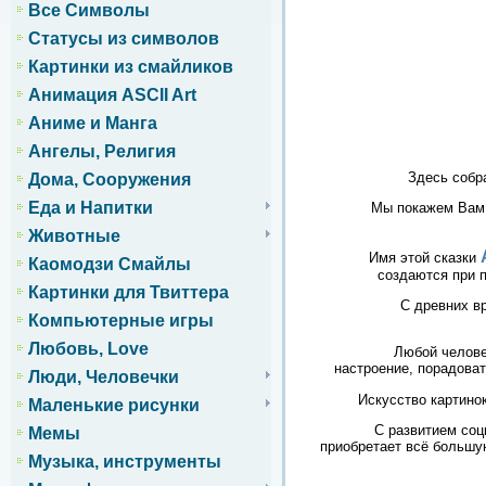
Все Символы
Статусы из символов
Картинки из смайликов
Анимация ASCII Art
Аниме и Манга
Ангелы, Религия
Здесь собр
Дома, Сооружения
Еда и Напитки
Мы покажем Вам 
Животные
Имя этой сказки
Каомодзи Смайлы
создаются при п
Картинки для Твиттера
С древних в
Компьютерные игры
Любовь, Love
Любой челове
настроение, порадоват
Люди, Человечки
Искусство картино
Маленькие рисунки
С развитием соц
Мемы
приобретает всё большу
Музыка, инструменты