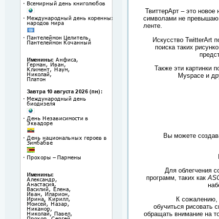
ТвиттерАрт – это новое
символами не превышающи
ленте.
Искусство
TwitterArt
по
поиска таких рисунк
предс
Также эти картинки 
Myspace и др
Вы можете создава
Для облегчения с
программ, таких как
ASC
наб
К сожалению,
обучиться рисовать 
обращать внимание на то