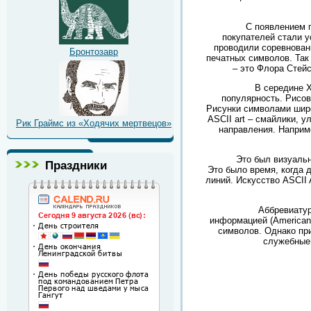
С появлением п
покупателей стали у
проводили соревновани
Бронтозавр
печатных символов. Так
– это Флора Стей
В середине
популярность. Рисов
Рисунки символами широ
ASCII
art
– смайлики, у
Рик Граймс из «Ходячих мертвецов»
направления. Наприме
Это был визуаль
Праздники
Это было время, когда
линий. Искусство ASCII 
Аббревиату
информацией (American S
символов. Однако при
служебные 