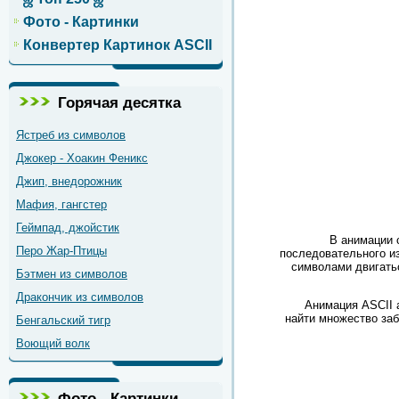
Фото - Картинки
Конвертер Картинок ASCII
Горячая десятка
Ястреб из символов
Джокер - Хоакин Феникс
Джип, внедорожник
Мафия, гангстер
Геймпад, джойстик
В анимации 
Перо Жар-Птицы
последовательного и
символами двигать
Бэтмен из символов
Дракончик из символов
Анимация
ASCII
a
найти множество за
Бенгальский тигр
Воющий волк
Фото - Картинки