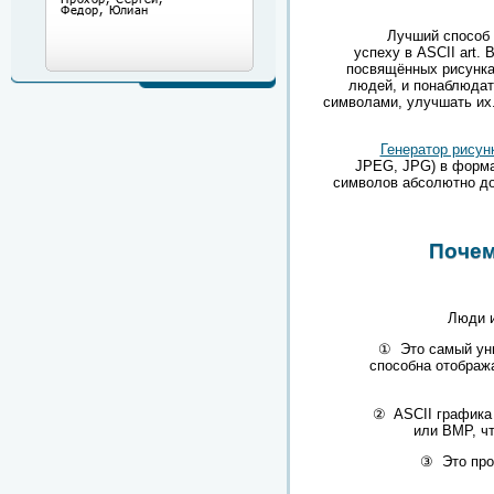
Лучший способ 
успеху в
ASCII
art
. 
посвящённых рисунка
людей, и понаблюдат
символами, улучшать их
Генератор рисун
JPEG, JPG) в формат
символов абсолютно до
Почем
Люди и
①
Это самый уни
способна отображ
② ASCII графика 
или BMP, ч
③ Это прос