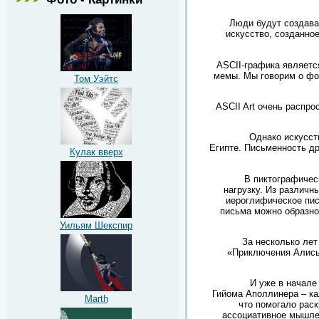
Люди будут создава
искусство, созданно
ASCII-графика являетс
мемы. Мы говорим о фот
Том Уэйтс
ASCII Art очень распр
Однако
искусст
Египте. Письменность др
Кулак вверх
В пиктографичес
нагрузку. Из различн
иероглифическое пис
письма можно образно
Уильям Шекспир
За несколько лет
«Приключения Алисы 
И уже в начал
Гийома Аполлинера – ка
Marth
что помогало раск
ассоциативное мышле