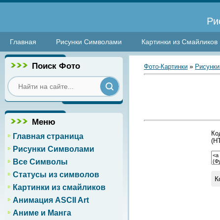
Ри
Главная
Рисунки Символами
Картинки из Смайликов
Поиск Фото
Фото-Картинки
»
Рисунки
Меню
Ко
Главная страница
(H
Рисунки Символами
Все Символы
Статусы из символов
К
Картинки из смайликов
Анимация ASCII Art
Аниме и Манга