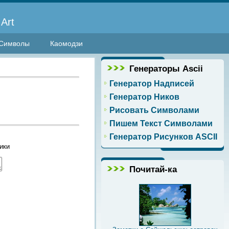
Art
Символы
Каомодзи
Генераторы Ascii
Генератор Надписей
Генератор Ников
Рисовать Символами
Пишем Текст Символами
Генератор Рисунков ASCII
ики
Почитай-ка