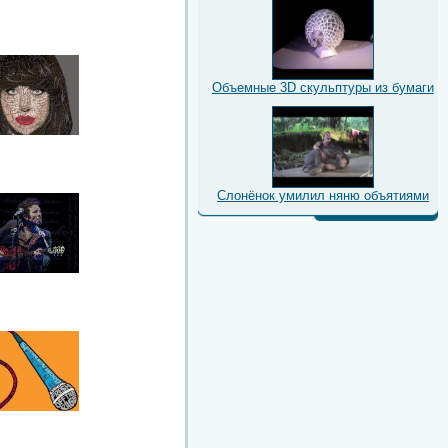
Объемные 3D скульптуры из бумаги
Слонёнок умилил няню объятиями