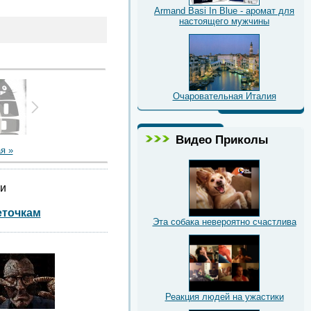
Armand Basi In Blue - аромат для
настоящего мужчины
Очаровательная Италия
Видео Приколы
я »
ии
еточкам
Эта собака невероятно счастлива
Реакция людей на ужастики