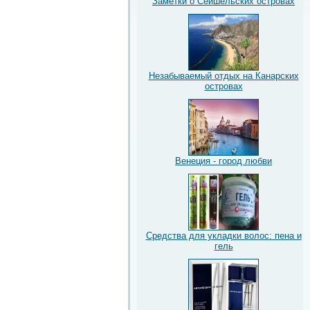
Заметки о Сейшельских островах
Незабываемый отдых на Канарских
островах
Венеция - город любви
Средства для укладки волос: пена и
гель