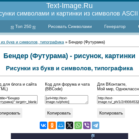
Text-Image.Ru
сунки символами и картинки из символов ASCII 
ஜ Топ 250 ஜ
Рисовать Символами
Генератор
 из букв и символов, типографика
» Бендер (Футурама)
Бендер (Футурама) - рисунок, картинки
Рисунки из букв и символов, типографика
д для блога и сайта
Код для форума и чата
Для ВКонтакте,
TML)
(BBCode)
Мой мир, Одноклассн
опировать
Копировать
Копировать