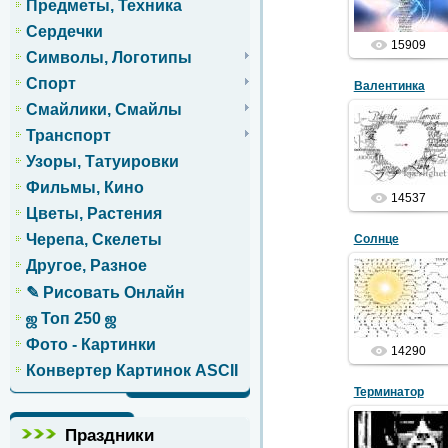
Предметы, Техника
Сердечки
15909
Символы, Логотипы
Спорт
Валентинка
Смайлики, Смайлы
14.01.2012
Транспорт
на День
Святого
Узоры, Татуировки
Валентина - 14
февраля
Фильмы, Кино
14537
Цветы, Растения
Черепа, Скелеты
Солнце
Другое, Разное
06.06.2011
✎ Рисовать Онлайн
Звезда по
имени Солнце
ஜ Топ 250 ஜ
Фото - Картинки
14290
Конвертер Картинок ASCII
Терминатор
Праздники
06.06.2011