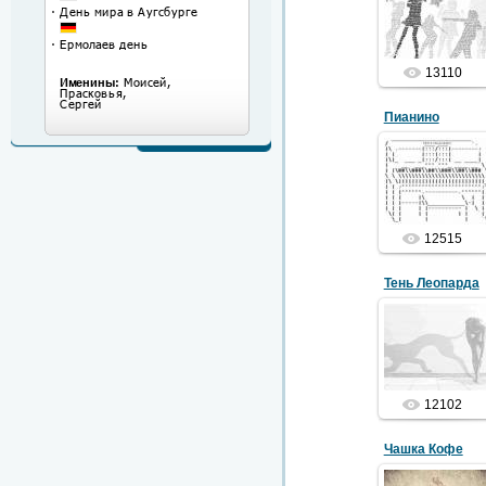
19.01.2012
13110
Пианино
08.01.2012
12515
Тень Леопарда
30.10.2011
12102
Чашка Кофе