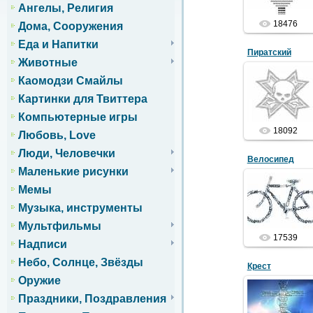
Ангелы, Религия
18476
Дома, Сооружения
Еда и Напитки
Пиратский
Животные
Каомодзи Смайлы
30.10.2011
Картинки для Твиттера
Компьютерные игры
18092
Любовь, Love
Люди, Человечки
Велосипед
Маленькие рисунки
Мемы
19.01.2012
Музыка, инструменты
Мультфильмы
17539
Надписи
Небо, Солнце, Звёзды
Крест
Оружие
Праздники, Поздравления
21.01.2012