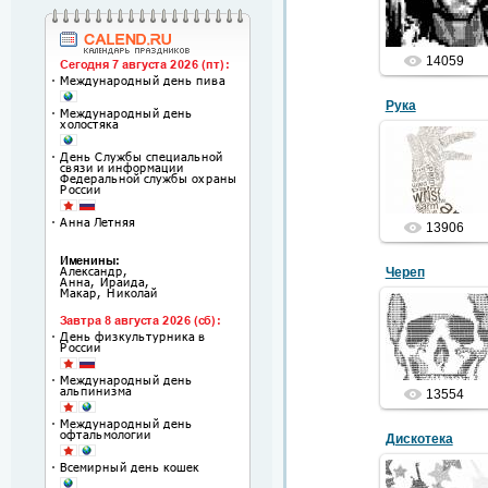
Арнольд
Шварценеггер
14059
Рука
10.01.2012
13906
Череп
05.06.2011
скелет головы
13554
Дискотека