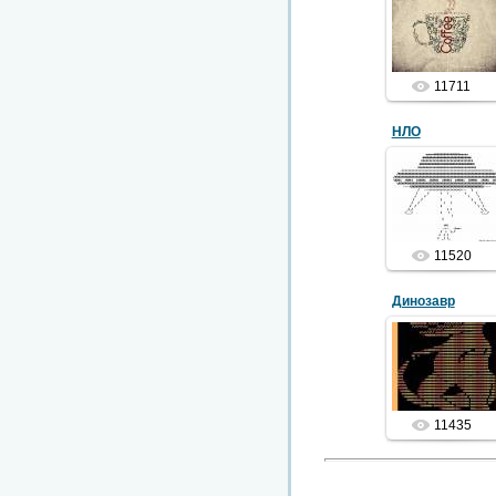
17.10.2013
11711
НЛО
06.06.2011
Неопознанный
летающий
объект
11520
Динозавр
06.06.2011
древнее
животное
11435