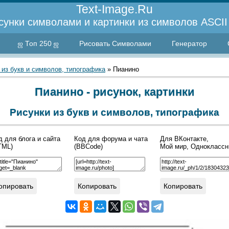
Text-Image.Ru
сунки символами и картинки из символов ASCII 
ஜ Топ 250 ஜ
Рисовать Символами
Генератор
 из букв и символов, типографика
» Пианино
Пианино - рисунок, картинки
Рисунки из букв и символов, типографика
д для блога и сайта
Код для форума и чата
Для ВКонтакте,
TML)
(BBCode)
Мой мир, Одноклассн
опировать
Копировать
Копировать