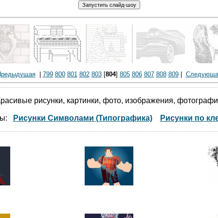
Предыдущая
|
799
800
801
802
803
[
804
]
805
806
807
808
809
|
Следующа
расивые рисунки, картинки, фото, изображения, фотограф
мы:
Рисунки Символами (Типографика)
Рисунки по кл