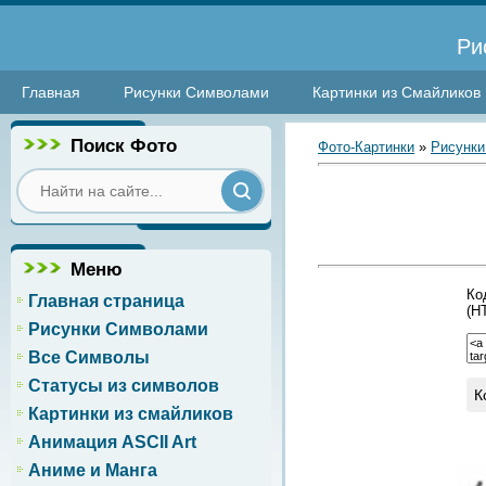
Ри
Главная
Рисунки Символами
Картинки из Смайликов
Поиск Фото
Фото-Картинки
»
Рисунки
Меню
Ко
Главная страница
(H
Рисунки Символами
Все Символы
Статусы из символов
К
Картинки из смайликов
Анимация ASCII Art
Аниме и Манга