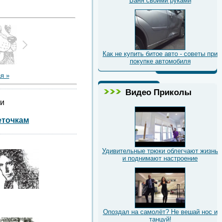
Баня своими руками
Как не купить битое авто - советы при
покупке автомобиля
я »
Видео Приколы
ии
еточкам
Удивительные трюки облегчают жизнь
и поднимают настроение
Опоздал на самолёт? Не вешай нос и
танцуй!