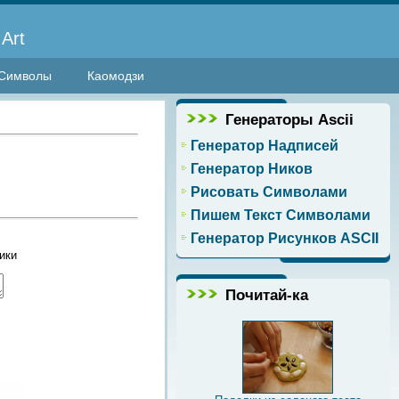
Art
Символы
Каомодзи
Генераторы Ascii
Генератор Надписей
Генератор Ников
Рисовать Символами
Пишем Текст Символами
Генератор Рисунков ASCII
ики
Почитай-ка