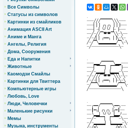
Все Символы
Статусы из символов
.
┈┈┈╱╱╱▔▔▔▔╲╲╲┈┈┈
Картинки из смайликов
┈┈┈▏▏▏╭╮╭╮▕▕▕┈┈┈
Анимация ASCII Art
┈┈┈▏┈▏╰╯╰╯▕┈▕┈┈┈
┈┈╱┈╱╱▔◚◚▔╲╲┈╲┈┈
Аниме и Манга
┈╱┈╱▏▏╭━━╮▕▕╲┈╲┈
╱┈╱▔╲▂▂▂▂▂▂╱▔╲┈╲
Ангелы, Религия
┈╱┈┈┈┈┈┈┈┈┈┈┈┈╲┈
Дома, Сооружения
Еда и Напитки
.
┈┈┈▂▂╱▔▔▔▔╲▂▂┈┈┈
Животные
┈┈┈▏▔▔▔▏▕▔▔▔▕┈┈
┈┈╱┈▂▂▂▏▕▂▂▂┈╲┈┈
Каомодзи Смайлы
┈╱┈╱╱╱▔◚◚▔╲╲╲┈╲┈
╱┈╱┈▏▏╭━━╮▕▕┈╲┈╲
Картинки для Твиттера
┈╱▔▔╲▂▂▂▂▂▂╱▔▔╲
Компьютерные игры
╱┈┈┈┈┈┈┈┈┈┈┈┈┈┈╲
Любовь, Love
.
Люди, Человечки
┈┈╭━━╱▔▔▔▔╲━━╮┈┈
┈┈┃━╮▏╭╮╭╮▕╭━┃┈┈
Маленькие рисунки
┈┈╰▂▂▏╰╯╰╯▕▂▂╯┈┈
Мемы
┈┈╱┈▔▔▔▏▕▔▔▔┈╲┈┈
┈╱┈▂▂▂▂▏▕▂▂▂▂┈╲
Музыка, инструменты
╱┈╱━╲▂▂▂▂▂▂╱━╲┈╲