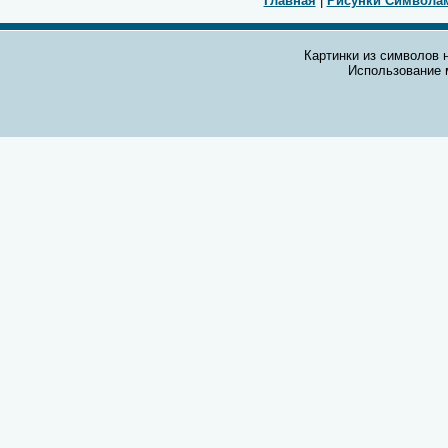
Главная
|
Рисунки Символа
Картинки из символов н
Использование 