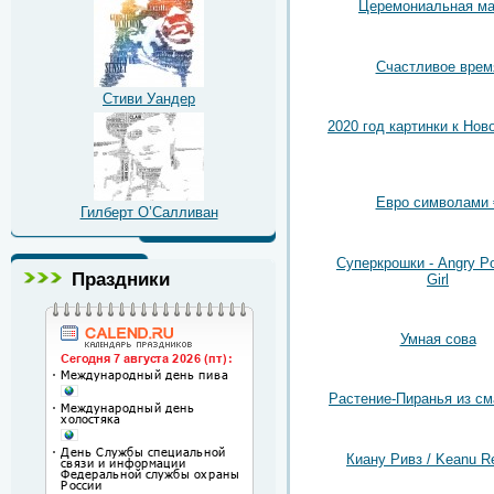
Церемониальная ма
Счастливое врем
Стиви Уандер
2020 год картинки к Нов
Евро символами 
Гилберт О’Салливан
Суперкрошки - Angry Po
Праздники
Girl
Умная сова
Растение-Пиранья из с
Киану Ривз / Keanu R