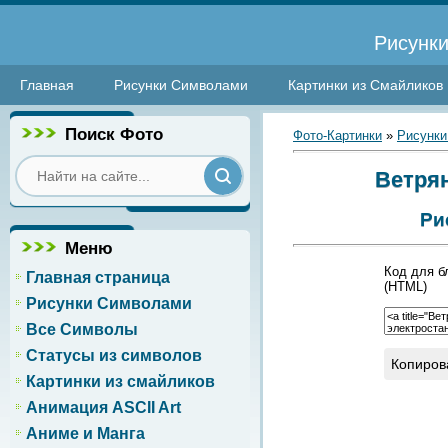
Рисунки
Главная
Рисунки Символами
Картинки из Смайликов
Поиск Фото
Фото-Картинки
»
Рисунки
Ветрян
Ри
Меню
Код для б
Главная страница
(HTML)
Рисунки Символами
Все Символы
Статусы из символов
Копиров
Картинки из смайликов
Анимация ASCII Art
Аниме и Манга