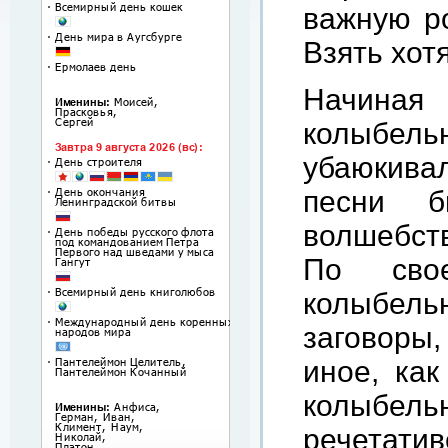
важную ро
Взять хот
Начиная
колыбель
убаюкива
песни б
волшебст
По свое
колыбел
заговоры,
иное, как
колыбел
речетати