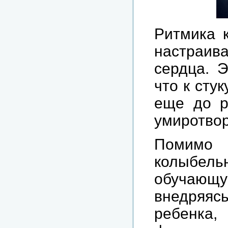
Ритмика 
настраив
сердца. 
что к сту
еще до р
умиротво
Помим
колыбел
обучающ
внедряя
ребенка,