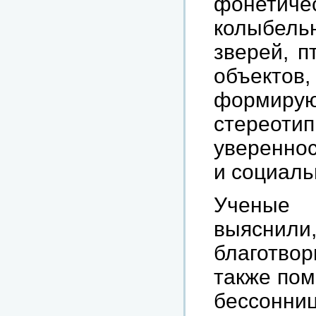
фонетиче
колыбел
зверей, п
объектов
формир
стереот
увереннос
и социаль
Ученые 
выясни
благотвор
также пом
бессонниц