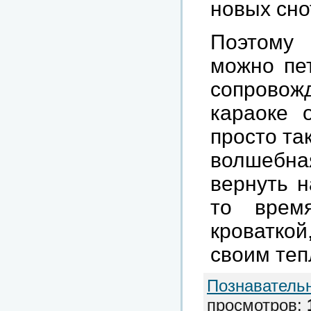
новых сно
Поэтому 
можно пе
сопровож
караоке 
просто та
волшебна
вернуть н
то врем
кроваткой
своим теп
Познаватель
просмотров
: