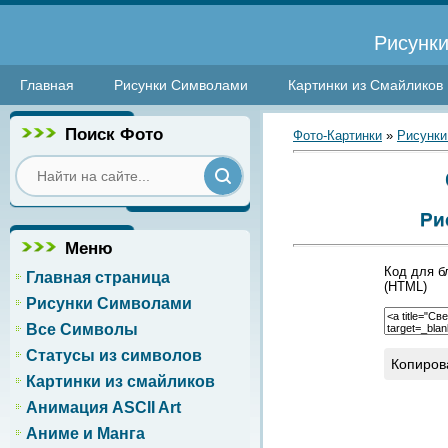
Рисунки
Главная
Рисунки Символами
Картинки из Смайликов
Поиск Фото
Фото-Картинки
»
Рисунки
Ри
Меню
Код для б
Главная страница
(HTML)
Рисунки Символами
Все Символы
Статусы из символов
Копиров
Картинки из смайликов
Анимация ASCII Art
Аниме и Манга