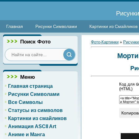
Рисунки
Главная
Рисунки Символами
Картинки из Смайликов
Поиск Фото
Фото-Картинки
»
Рисунки
Морти 
Ри
Меню
Код для б
Главная страница
(HTML)
Рисунки Символами
Все Символы
Статусы из символов
Копиров
Картинки из смайликов
Анимация ASCII Art
Аниме и Манга