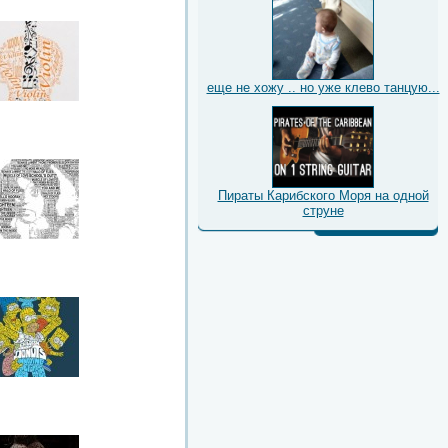
еще не хожу .. но уже клево танцую...
Пираты Карибского Моря на одной
струне