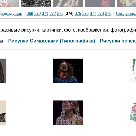
Предыдущая
|
369
370
371
372
373
[
374
]
375
376
377
378
379
|
Следующа
расивые рисунки, картинки, фото, изображения, фотограф
мы:
Рисунки Символами (Типографика)
Рисунки по кл