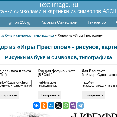
Text-Image.Ru
сунки символами и картинки из символов ASCII 
ஜ Топ 250 ஜ
Рисовать Символами
Генератор
 из букв и символов, типографика
» Ходор из «Игры Престолов»
ор из «Игры Престолов» - рисунок, карт
Рисунки из букв и символов, типографика
д для блога и сайта
Код для форума и чата
Для ВКонтакте,
TML)
(BBCode)
Мой мир, Одноклассн
опировать
Копировать
Копировать