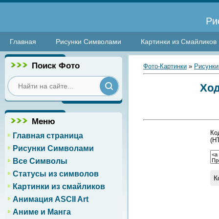
Ри
Главная
Рисунки Символами
Картинки из Смайликов
Поиск Фото
Фото-Картинки
»
Рисунки
Ход
Меню
Ко
Главная страница
(H
Рисунки Символами
Все Символы
Статусы из символов
К
Картинки из смайликов
Анимация ASCII Art
Аниме и Манга