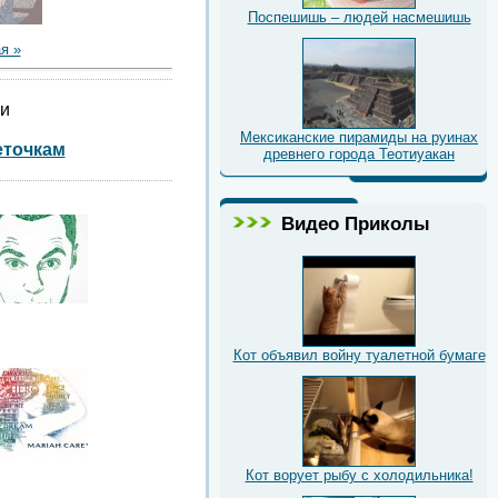
Поспешишь – людей насмешишь
я »
ии
Мексиканские пирамиды на руинах
еточкам
древнего города Теотиуакан
Видео Приколы
Кот объявил войну туалетной бумаге
Кот ворует рыбу с холодильника!