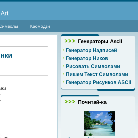
Art
Символы
Каомодзи
Генераторы Ascii
Генератор Надписей
инки
Генератор Ников
Рисовать Символами
Пишем Текст Символами
Генератор Рисунков ASCII
ики
Почитай-ка