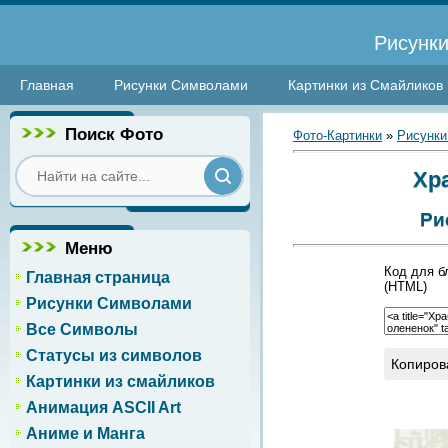
Рисунки
Главная
Рисунки Символами
Картинки из Смайликов
Поиск Фото
Фото-Картинки
»
Рисунки
Хр
Ри
Меню
Код для б
Главная страница
(HTML)
Рисунки Символами
Все Символы
Статусы из символов
Копиров
Картинки из смайликов
Анимация ASCII Art
Аниме и Манга