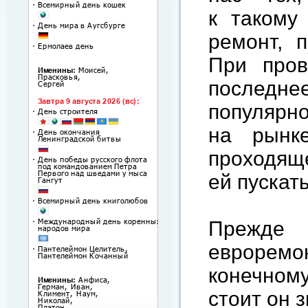
к такому
ремонт, п
При пров
послед
популярно
на рынк
проходяще
ей пускат
Прежде 
евроремо
конечном
стоит он 