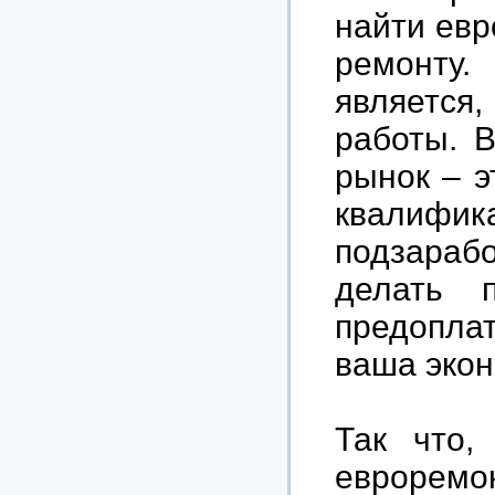
найти евр
ремонту
является,
работы. В
рынок – э
квалифик
подзараб
делать 
предоплат
ваша экон
Так что,
еврорем