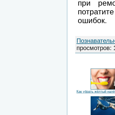
при рем
потратит
ошибок.
Познаватель
просмотров
:
Как убрать жёлтый налё