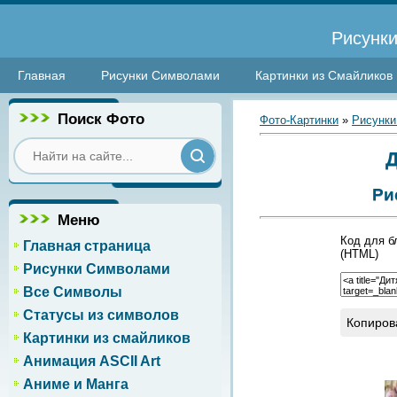
Рисунки
Главная
Рисунки Символами
Картинки из Смайликов
Поиск Фото
Фото-Картинки
»
Рисунки
Д
Ри
Меню
Код для б
Главная страница
(HTML)
Рисунки Символами
Все Символы
Статусы из символов
Копиров
Картинки из смайликов
Анимация ASCII Art
Аниме и Манга