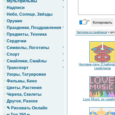
Мультфильмы
Надписи
Небо, Солнце, Звёзды
Оружие
Копировать
Праздники, Поздравления
Картинки из смайликов
» дат
Предметы, Техника
Сердечки
Символы, Логотипы
Спорт
Смайлики, Смайлы
Человек-паук (Спайдер
Транспорт
смайликов
Узоры, Татуировки
Фильмы, Кино
Цветы, Растения
Черепа, Скелеты
Love Music из смай
Другое, Разное
✎ Рисовать Онлайн
ஜ Топ 250 ஜ