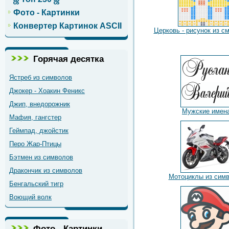
Фото - Картинки
Конвертер Картинок ASCII
Церковь - рисунок из с
Горячая десятка
Ястреб из символов
Джокер - Хоакин Феникс
Джип, внедорожник
Мужские имен
Мафия, гангстер
Геймпад, джойстик
Перо Жар-Птицы
Бэтмен из символов
Дракончик из символов
Мотоциклы из сим
Бенгальский тигр
Воющий волк
Фото - Картинки