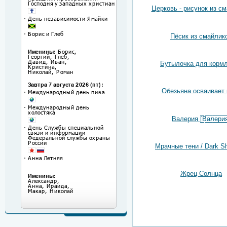
Церковь - рисунок из с
Пёсик из смайлик
Бутылочка для корм
Обезьяна осваивает
Валерия [̲̲̅̅В̲̲̅̅а̲̲̅̅л̲̲̅̅е̲̲̅̅р̲̲̅̅и̲̲̅̅я̲̅
Мрачные тени / Dark S
Жрец Солнца