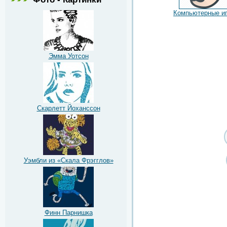
Компьютерные и
Эмма Уотсон
Скарлетт Йоханссон
Уэмбли из «Скала Фрэгглов»
Финн Парнишка