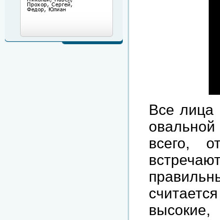
Все лица 
овально
всего, 
встречаю
правил
считается
высокие,