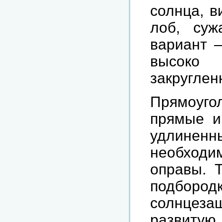
солнца, 
лоб, суж
вариант 
высоко
закруглен
Прямоуго
прямые и
удлине
необход
оправы. 
подбородк
солнцеза
развитую 