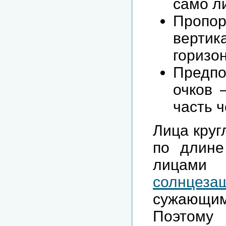
само л
Пропо
вер
горизо
Предп
очков 
часть 
Лица круг
по длине
лица
солнце
сужающим
Поэтому