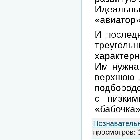
Идеаль
«авиатор»
И послед
треуголь
характер
Им нужна
верхнюю 
подбородо
с низки
«бабочка»
Познаватель
просмотров
: