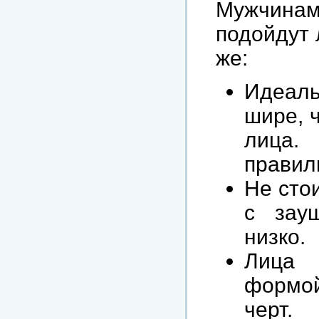
Мужчинам
подойдут 
же:
Идеаль
шире, 
лица.
правил
Не сто
с зау
низко.
Лица 
формой
черт.