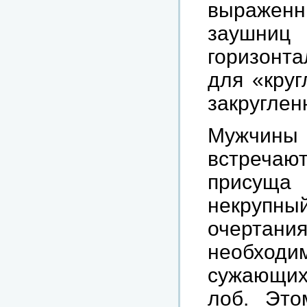
выражен
заушн
горизонта
для «круг
закруглен
Мужчин
встречают
присуща
некрупн
очертан
необход
сужающих
лоб. Это