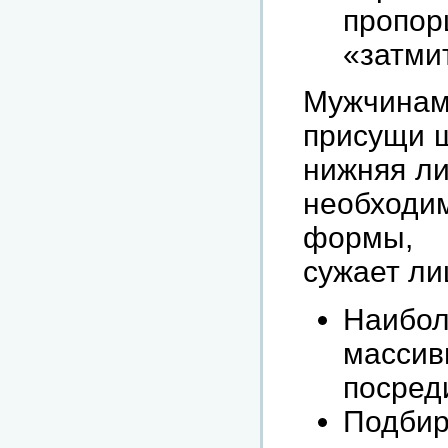
пропо
«затмит
Мужчинам
присущи ш
нижняя ли
необход
формы, 
сужает ли
Наибол
массив
посред
Подбир