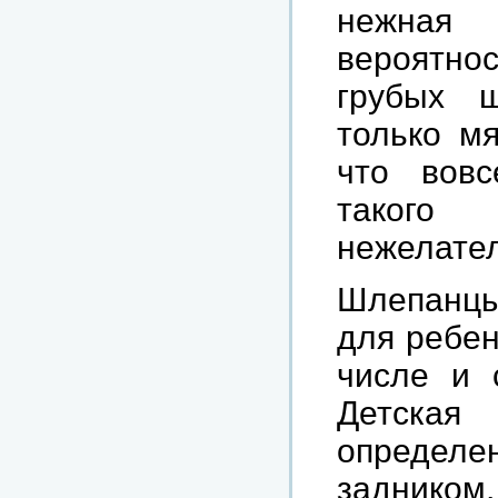
нежная 
вероятн
грубых 
только мя
что вовс
такого
нежелате
Шлепанц
для ребен
числе и 
Детская
определ
задником,