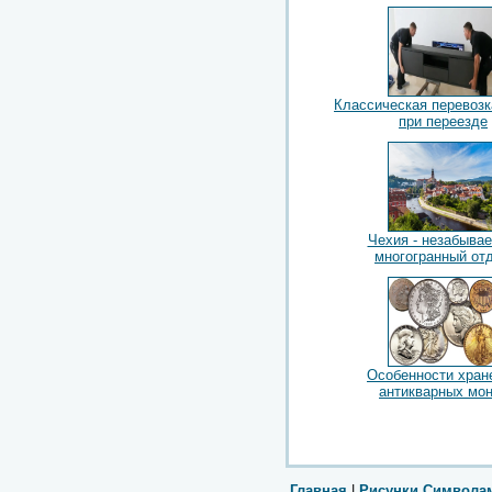
Классическая перевоз
при переезде
Чехия - незабыва
многогранный от
Особенности хран
антикварных мо
Главная
|
Рисунки Символа