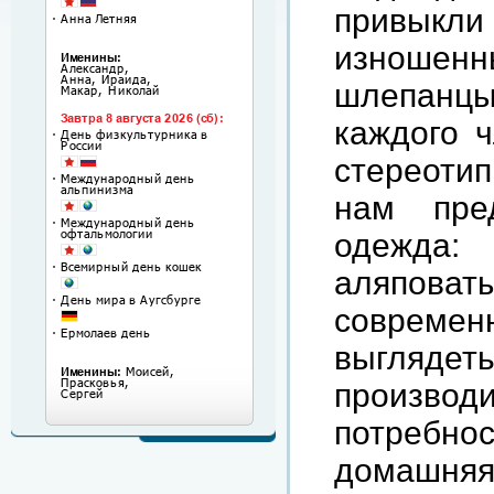
привыкл
изношен
шлепанц
каждого ч
стереотип
нам пре
одежда:
аляпов
современ
выглядет
произво
потребно
домашняя