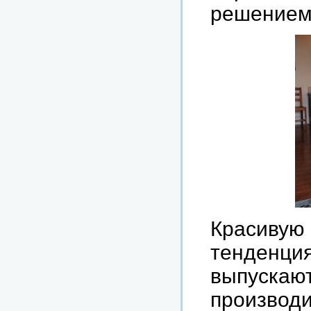
решением
Красив
тенден
выпуск
произво