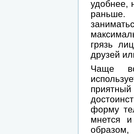
удобнее, 
раньше. 
занимат
максималь
грязь ли
друзей ил
Чаще в
использ
приятный 
достоинст
форму те
мнется и
образом