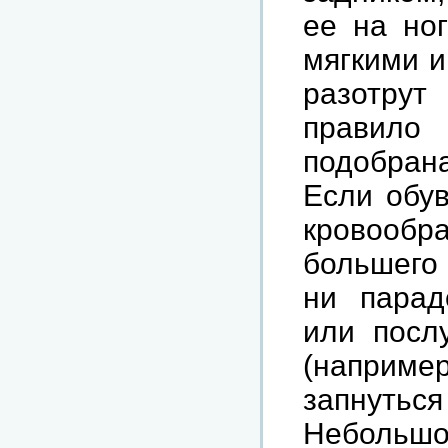
ее на но
мягкими и
разотру
правило
подобран
Если обув
кровообр
большего 
ни парад
или посл
(наприме
запнуться
Небольшо