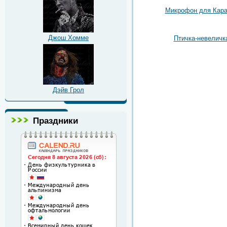
Микрофон для Кара
Джош Хомме
Птичка-невеличк
Дэйв Грол
Праздники