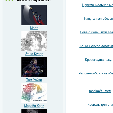
Церемониальная ма
Напуганная обезья
Marth
Сова с большими гл
Acura / Акура логотип
Элис Купер
Кровожадная аку
Человекообразная об
Том Уэйтс
monkaW - мем
Кровать для сна
Мэрайя Кери