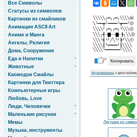
Все Символы
Статусы из символов
.
╲╲╲╲╲╭━╮╭━╮╲╲╲╲Ⓦ
Картинки из смайликов
╲╰━━┳╯━━━━╰┳━━╯Ⓞ
Анимация ASCII Art
╲╲╲╲╯╭━╮╭━╮╰╲╲╲Ⓞ
╲╲╲╭┫┈▇┈┈▇┈┣╮╲╲Ⓓ
Аниме и Манга
╲╲╲╰┫╰╯╱╲╰╯┣╯╲╲Ⓨ
Ангелы, Религия
╲╲╲╲┃╰━━━━╯┃╲╲╲╲
╲╲╲╲╰━━━━━━╯╲╲╲╲
Дома, Сооружения
Еда и Напитки
Копировать
Животные
Мультфильмы
» дата публик
Каомодзи Смайлы
Картинки для Твиттера
Компьютерные игры
Любовь, Love
Люди, Человечки
Маленькие рисунки
Лягушки из симв
Мемы
Музыка, инструменты