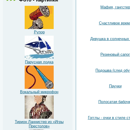
Мафия, гангстер
Счастливое врем
Рупор
Девушка в солнечных
Резиновый сапог
Парусная лодка
Подошва (след обу
Паучки
Вокальный микрофон
Полосатая бабоч
Гогглы - очки в стиле с
Тирион Ланнистер из «Игры
Престолов»