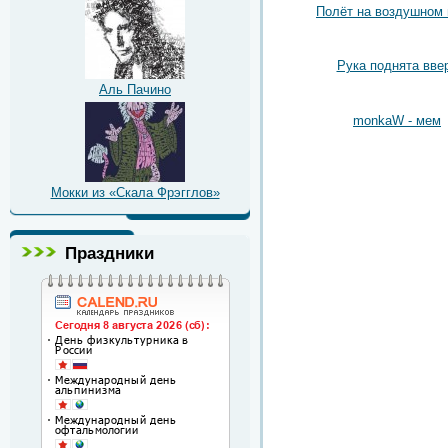
Полёт на воздушном
Рука поднята вве
Аль Пачино
monkaW - мем
Мокки из «Скала Фрэгглов»
Праздники