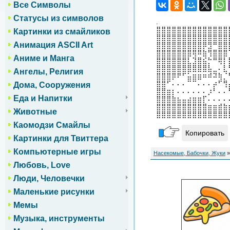
Все Символы
Статусы из символов
.
⣿⣿⣿⣿⣿⣿⣿⣿⣿⣿⣿⣿⣿⣿
Картинки из смайликов
⣿⣿⣿⣿⣿⣿⣿⣿⣿⣿⣿⣿⣿⣿
Анимация ASCII Art
⣿⣿⣿⣿⣿⣿⣿⣿⣿⡿⣻⠛⣿⣿
⣿⣿⣿⣿⣿⣿⣿⢿⠿⣷⢻⣿⣿⣿
Аниме и Манга
⣿⣿⣿⣿⣿⣿⣇⣹⣿⣮⡓⠛⢿⡇
⣿⣿⣿⣿⣿⣿⣿⣿⣿⣿⣧⣀⠄⣇
Ангелы, Религия
⣿⣿⣿⡿⠟⠋⣥⣶⣶⠶⠾⠽⢷⡈
⣿⣿⠋⠄⠄⠄⠉⠉⠄⠄⠄⡴⠋⢻
Дома, Сооружения
⣿⣿⣶⡆⠄⠄⠄⠄⠄⠄⡰⠃⠄⠄
Еда и Напитки
⣿⣿⣿⣷⣦⣤⣴⣶⣶⡏⠄⠄⠄⠄
⣿⣿⣿⣿⣿⣿⣿⣿⣿⣿⣶⣶⣾⣷
Животные
⣿⣿⣿⣿⣿⣿⣿⣿⣿⣿⣿⣿⣿⣿
Каомодзи Смайлы
Копировать
Картинки для Твиттера
Компьютерные игры
Насекомые, Бабочки, Жуки
»
Любовь, Love
Люди, Человечки
Маленькие рисунки
Мемы
Музыка, инструменты