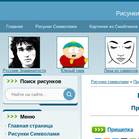
Рисунки
Главная
Рисунки Символами
Картинки из Смайликов
Русские Знаменитости
Южный парк
Лица из символов
Поиск рисунков
Рисунки символами
»
Пр
Пр
Меню
Главная страница
Прищепка
Рисунки Символами