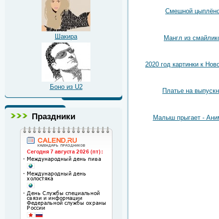
Смешной цыплён
Шакира
Мангл из смайлик
2020 год картинки к Нов
Боно из U2
Платье на выпуск
Праздники
Малыш прыгает - Ани