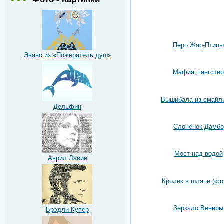
Перо Жар-Птицы
Эванс из «Пожиратель душ»
Мафия, гангстер
Вышибала из смайл
Дельфин
Слонёнок Дамбо
Мост над водой
Аврил Лавин
Кролик в шляпе (фо
Зеркало Венеры
Брэдли Купер