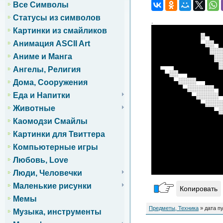
Все Символы
Статусы из символов
.
████████████████
Картинки из смайликов
███████████░▀███
Анимация ASCII Art
███████████▄░░▀█
█████████████░░░
Аниме и Манга
██████████████░░
██▀▀▀██████████░
Ангелы, Религия
███▄░░▀▀████████
█████▄░░░░▀▀████
Дома, Сооружения
███████▄░░░░░░▀█
Еда и Напитки
█████████▄░░░░░▀
███████████▄░░░░
Животные
██████████████▄░
████████████████
Каомодзи Смайлы
████████████████
████████████████
Картинки для Твиттера
████████████████
Компьютерные игры
████████████████
████████████████
Любовь, Love
████████████████
████████████████
Люди, Человечки
Маленькие рисунки
Копировать
Мемы
Предметы, Техника
» дата пу
Музыка, инструменты