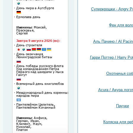
Суперкрошки - Angry Po
Фен для вол
Аль Пачино / Al Pacin
Гарри Поттер / Harry Pot
Охотничья соб
Acura / Акура лого
Паучки
Коляска для ре