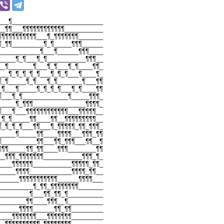
___¶__________________________
__¶¶___¶¶¶¶¶¶¶¶¶¶¶¶___________
¶¶¶¶¶¶¶¶¶¶¶___¶_¶¶¶¶¶¶¶_______
¶_¶¶_________¶_¶_____¶¶¶______
____________¶___¶______¶¶¶____
_____¶_¶___¶_¶___________¶¶¶__
__¶_______¶___¶_¶___¶_¶____¶¶_
___¶_¶_¶_¶_¶___¶_¶_¶___¶____¶_
¶_¶_____¶_¶___¶_¶_______¶___¶¶
_¶___¶_____¶_¶_¶_¶___¶_¶____¶¶
¶___¶_¶_____________¶_____¶¶¶_
_____¶_¶¶¶_______________¶¶¶¶_
¶___¶___¶¶¶¶¶¶¶¶¶¶¶¶___¶¶¶¶¶__
_¶_¶_____¶¶____¶¶__¶¶¶¶¶¶¶¶¶__
¶_¶_¶_¶___¶¶___¶_¶¶¶¶¶_¶¶_¶¶¶_
_____¶_____¶¶____¶¶¶¶___¶¶¶_¶¶
¶__________¶¶___¶¶_¶¶¶___¶¶__¶
¶¶¶_____¶¶_¶¶____¶¶¶________¶¶
__¶¶¶_¶¶¶¶¶¶¶___________¶¶¶_¶_
____¶¶¶¶¶¶___________¶¶¶¶¶_¶¶_
_____¶¶¶¶____________¶¶¶¶_¶¶__
______¶¶¶¶¶¶¶¶¶¶¶______¶¶¶¶___
__________¶_¶¶_¶¶¶¶¶¶¶¶_______
_________¶___¶¶_¶¶_¶__________
________¶¶____¶¶¶__¶__________
______¶¶¶¶______¶¶_¶¶_________
____¶¶¶¶¶¶¶___¶¶¶¶¶¶¶_________
__¶¶¶¶¶¶¶¶¶¶_¶¶¶¶¶¶¶¶_________