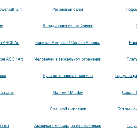
werpuff Girl
Резиновый сапог
Подош
ос
Блондиночка из смайликов
o ASCII Art
Капитан Америка / Captain America
Евр
ter ASCII Art
Человечек в зеркальном отражении
Плать
ака
Руки на клавишах пианино
Гаргулья (
тип авто
Маттли / Muttley
Сова с 
Смешной цыплёнок
Гогглы - о
бёнка
Американское сердце из смайликов
Напу