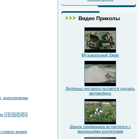
Видео Приколы
Музыкальный Джип
Детёныш носорога пытается догнать
автомобиль
, внедорожник
с̲̅][̲̅о̲̅][̲̅р̲̅][̲̅я̲̅][̲̅н̲̅]
Щенок сенбернара встретился с
маленькими козлятками
стливое время