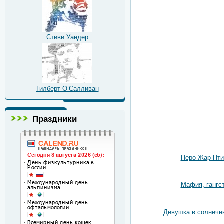
Стиви Уандер
Гилберт О’Салливан
Праздники
Перо Жар-Пт
Мафия, гангс
Девушка в солнечн