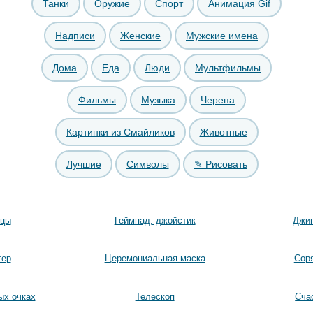
Танки
Оружие
Спорт
Анимация Gif
Надписи
Женские
Мужские имена
Дома
Еда
Люди
Мультфильмы
Фильмы
Музыка
Черепа
Картинки из Смайликов
Животные
Лучшие
Символы
✎ Рисовать
ицы
Геймпад, джойстик
Джип
тер
Церемониальная маска
Сорян [̲̅
ых очках
Телескоп
Сча