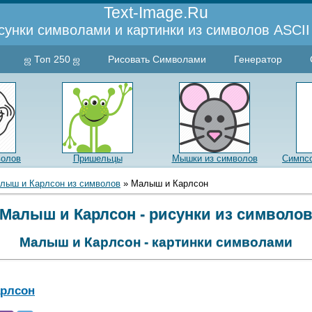
Text-Image.Ru
сунки символами и картинки из символов ASCII 
ஜ Топ 250 ஜ
Рисовать Символами
Генератор
волов
Пришельцы
Мышки из символов
Симпсо
лыш и Карлсон из символов
» Малыш и Карлсон
Малыш и Карлсон - рисунки из символо
Малыш и Карлсон - картинки символами
рлсон