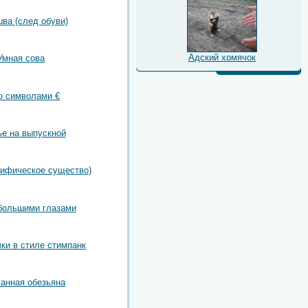
ва (след обуви)
Адский хомячок
Умная сова
о символами €
е на выпускной
мифическое существо)
большими глазами
чки в стиле стимпанк
ганная обезьяна