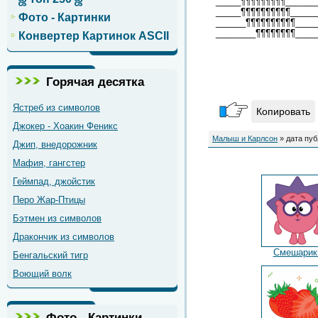
_____¶¶¶¶¶¶¶¶¶______
_____¶¶¶¶¶¶¶¶¶¶_____
Фото - Картинки
______¶¶¶¶¶¶¶¶¶¶____
________¶¶¶¶¶¶¶¶____
Конвертер Картинок ASCII
Горячая десятка
Ястреб из символов
Копировать
Джокер - Хоакин Феникс
Малыш и Карлсон
» дата пуб
Джип, внедорожник
Мафия, гангстер
Геймпад, джойстик
Перо Жар-Птицы
Бэтмен из символов
Дракончик из символов
Смешарик
Бенгальский тигр
Воющий волк
Фото - Картинки