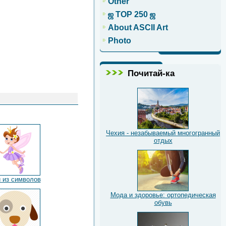
Other
ஜ TOP 250 ஜ
About ASCII Art
Photo
Почитай-ка
Чехия - незабываемый многогранный
отдых
 из символов
Мода и здоровье: ортопедическая
обувь