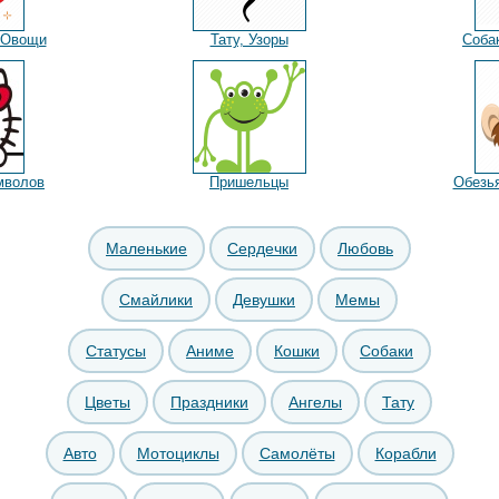
 Овощи
Тату, Узоры
Соба
мволов
Пришельцы
Обезь
Маленькие
Сердечки
Любовь
Смайлики
Девушки
Мемы
Статусы
Аниме
Кошки
Собаки
Цветы
Праздники
Ангелы
Тату
Авто
Мотоциклы
Самолёты
Корабли