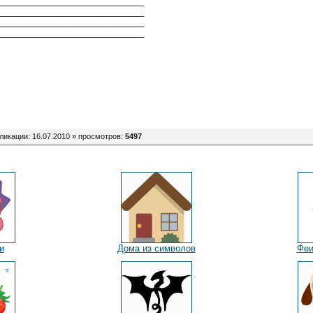
______________________________
______________________________
______________________________
______________________________
ликации: 16.07.2010 »
просмотров
:
5497
и
Дома из символов
Феи