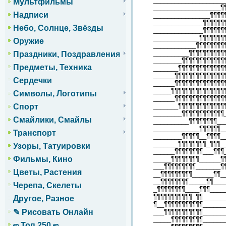
Мультфильмы
___________________¶
Надписи
________________¶¶¶¶
______________¶¶¶¶¶¶
Небо, Солнце, Звёзды
______________¶¶¶¶¶¶
_____________¶¶¶¶¶¶¶
Оружие
____________¶¶¶¶¶¶¶¶
__________¶¶¶¶¶¶¶¶¶¶
Праздники, Поздравления
________¶¶¶¶¶¶¶¶¶¶¶¶
Предметы, Техника
_______¶¶¶¶¶¶¶¶¶¶¶¶¶
______¶¶¶¶¶¶¶¶¶¶¶¶¶¶
Сердечки
______¶¶¶¶¶¶¶¶¶¶¶¶¶¶
_____¶¶¶¶¶¶¶¶¶¶¶¶¶¶¶
Символы, Логотипы
______¶¶¶¶¶¶¶¶¶¶¶¶¶¶
_______¶¶¶¶¶¶¶¶¶¶¶¶¶
Спорт
________¶¶¶¶¶¶¶¶¶¶¶¶
Смайлики, Смайлы
__________¶¶¶¶¶¶¶¶__
_____________¶¶¶¶¶¶_
Транспорт
________¶¶¶¶¶__¶¶¶¶_
_______¶¶¶¶¶¶¶¶_¶¶¶_
Узоры, Татуировки
______¶¶¶¶¶¶¶¶___¶¶¶
_____¶¶¶¶¶¶¶¶______¶
Фильмы, Кино
___¶¶¶¶¶¶¶¶¶_______¶
Цветы, Растения
__¶¶¶¶¶¶¶¶¶______¶¶_
__¶¶¶¶¶¶¶¶_____¶¶___
Черепа, Скелеты
_¶¶¶¶¶¶¶¶____¶¶¶____
¶¶¶¶¶¶¶¶¶¶¶_¶¶______
Другое, Разное
¶__¶¶¶¶¶¶¶¶¶¶¶______
___¶¶¶¶¶¶¶¶¶¶¶______
✎ Рисовать Онлайн
_____¶¶¶¶¶¶¶¶¶______
ஜ Топ 250 ஜ