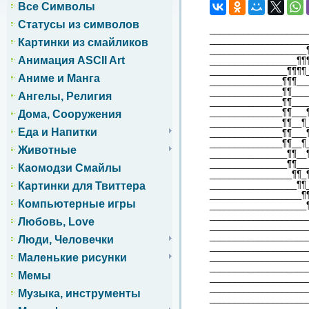
Все Символы
Статусы из символов
____________________
____________________
Картинки из смайликов
____________________
Анимация ASCII Art
__________________¶¶
________________¶¶¶¶
Аниме и Манга
_______________¶¶¶__
_______________¶¶___
Ангелы, Религия
_______________¶¶___
_______________¶¶___
Дома, Сооружения
_______________¶¶__¶
Еда и Напитки
_______________¶¶___
_______________¶¶__¶
Животные
________________¶¶__
________________¶¶__
Каомодзи Смайлы
_________________¶¶_
__________________¶¶
Картинки для Твиттера
___________________¶
Компьютерные игры
____________________
____________________
Любовь, Love
____________________
____________________
Люди, Человечки
____________________
____________________
Маленькие рисунки
____________________
Мемы
____________________
____________________
Музыка, инструменты
____________________
____________________