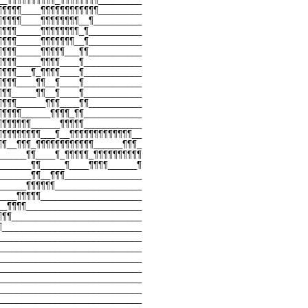
¶¶¶¶¶____¶¶¶¶¶¶¶¶¶¶¶¶_________
¶¶¶¶¶____¶¶¶¶¶¶¶¶__¶__________
¶¶¶¶_____¶¶¶¶¶¶¶¶_¶___________
¶¶¶¶_____¶¶¶¶¶¶¶__¶___________
¶¶¶¶_____¶¶¶¶¶___¶¶___________
¶¶¶¶_____¶¶¶¶____¶____________
¶¶¶¶___¶_¶¶¶¶____¶____________
¶¶¶¶____¶¶__¶____¶____________
¶¶¶_____¶¶__¶____¶____________
¶¶¶¶______¶¶¶____¶¶___________
¶¶¶¶¶______¶¶¶¶_¶¶____________
¶¶¶¶¶¶¶______¶¶¶¶¶____________
¶¶¶¶¶¶¶¶¶___¶__¶¶¶¶¶¶¶¶¶¶¶¶¶__
¶¶__¶¶¶_¶¶¶¶¶¶¶¶¶¶¶¶______¶¶¶_
______¶¶____¶_¶¶¶¶¶_¶¶¶¶¶¶¶¶¶¶
_______¶¶_____¶____¶¶¶¶______¶
_______¶¶__¶¶¶________________
______¶¶¶¶¶¶__________________
____¶¶¶¶¶_____________________
__¶¶¶¶________________________
¶¶¶___________________________
¶_____________________________
______________________________
______________________________
______________________________
______________________________
______________________________
______________________________
______________________________