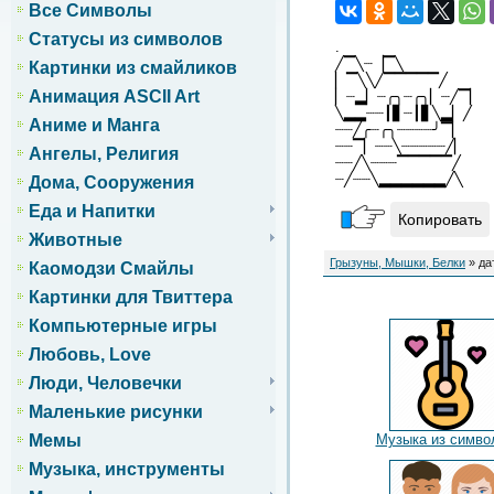
Все Символы
Статусы из символов
.
╱▔╲┈▕▔╲
Картинки из смайликов
▏▔╲╲╱▔▔▔▔▔╱
Анимация ASCII Art
▏┈▂▏┈╭╮┈╭╮▏┈╱▔▏
╲▂▂┈┈┃▋┈┃▋╲▂▏╱
Аниме и Манга
┈┈╱╭┈╭╮┈┈┈┈╯▔▏
┈┈▔▏┈┈╲┈┈┈┈┈╱▏
Ангелы, Религия
┈┈╱╲┈┈┈▔▔▔▔▔╱
┈╱┈┈╲▂▂▂▂▂▂╱╲
Дома, Сооружения
Еда и Напитки
Копировать
Животные
Грызуны, Мышки, Белки
» да
Каомодзи Смайлы
Картинки для Твиттера
Компьютерные игры
Любовь, Love
Люди, Человечки
Маленькие рисунки
Музыка из симво
Мемы
Музыка, инструменты