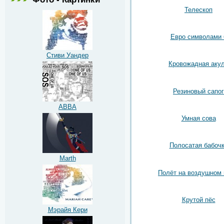
Телескоп
Евро символами 
Стиви Уандер
Кровожадная аку
Резиновый сапог
ABBA
Умная сова
Полосатая бабоч
Marth
Полёт на воздушном
Крутой пёс
Мэрайя Кери