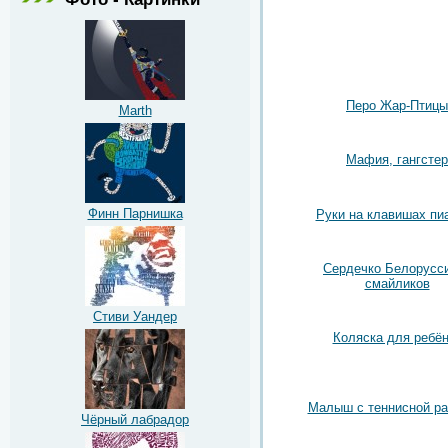
Перо Жар-Птицы
Marth
Мафия, гангстер
Финн Парнишка
Руки на клавишах пи
Сердечко Белорусси
смайликов
Стиви Уандер
Коляска для ребён
Малыш с теннисной ра
Чёрный лабрадор