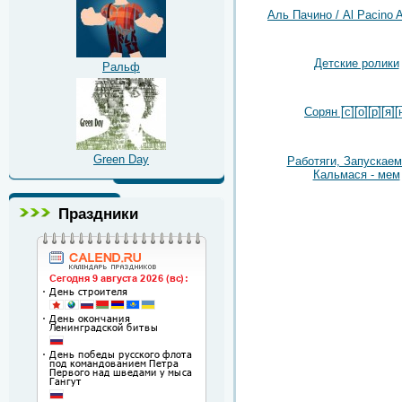
Аль Пачино / Al Pacino A
Детские ролики
Ральф
Сорян [̲̅с̲̅][̲̅о̲̅][̲̅р̲̅][̲̅я̲̅][̲̅н
Green Day
Работяги, Запускаем
Кальмася - мем
Праздники