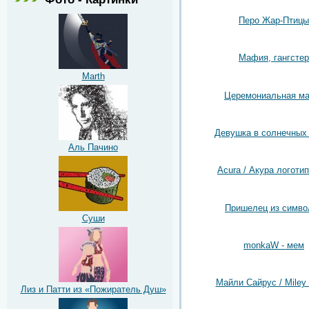
Перо Жар-Птицы
Мафия, гангстер
Marth
Церемониальная ма
Девушка в солнечных
Аль Пачино
Acura / Акура логотип
Пришелец из симво
Суши
monkaW - мем
Майли Сайрус / Miley
Лиз и Патти из «Пожиратель Душ»