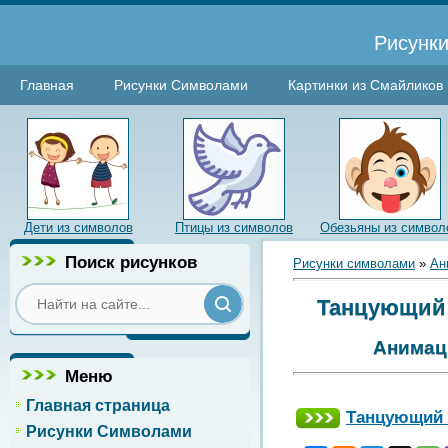
Рисунки
Главная
Рисунки Символами
Картинки из Смайликов
Дети из символов
Птицы из символов
Обезьяны из символ
Поиск рисунков
Рисунки символами
»
Ан
Танцующий 
Анимаци
Меню
Главная страница
Танцующий 
Рисунки Символами