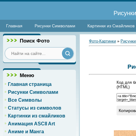
Рисунки
Главная
Рисунки Символами
Картинки из Смайликов
Поиск Фото
Фото-Картинки
»
Рисунки
Ри
Меню
Код для б
Главная страница
(HTML)
Рисунки Символами
Все Символы
Статусы из символов
Копиров
Картинки из смайликов
Анимация ASCII Art
Аниме и Манга