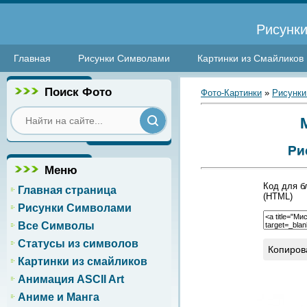
Рисунки
Главная
Рисунки Символами
Картинки из Смайликов
Поиск Фото
Фото-Картинки
»
Рисунки
Ри
Меню
Код для б
Главная страница
(HTML)
Рисунки Символами
Все Символы
Статусы из символов
Копиров
Картинки из смайликов
Анимация ASCII Art
Аниме и Манга