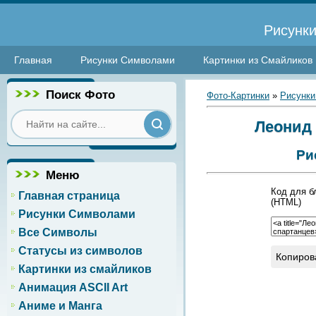
Рисунки
Главная
Рисунки Символами
Картинки из Смайликов
Поиск Фото
Фото-Картинки
»
Рисунки
Леонид 
Ри
Меню
Код для б
Главная страница
(HTML)
Рисунки Символами
Все Символы
Статусы из символов
Копиров
Картинки из смайликов
Анимация ASCII Art
Аниме и Манга