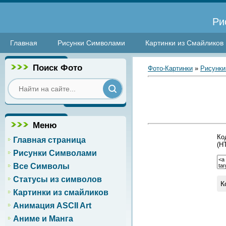
Ри
Главная
Рисунки Символами
Картинки из Смайликов
Поиск Фото
Фото-Картинки
»
Рисунки
Меню
Ко
Главная страница
(H
Рисунки Символами
Все Символы
Статусы из символов
К
Картинки из смайликов
Анимация ASCII Art
Аниме и Манга