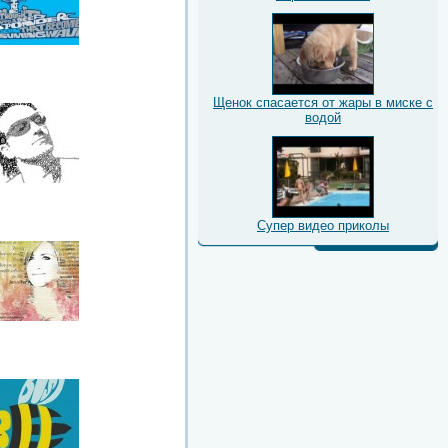
Щенок спасается от жары в миске с
водой
Супер видео приколы