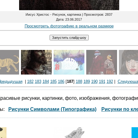
Иисус Христос - Рисунок, картинка |
Просмотров
: 2837
Дата
: 23.06.2017
Просмотреть фотографию в реальном размере
Предыдущая
|
182
183
184
185
186
[
187
]
188
189
190
191
192
|
Следующа
расивые рисунки, картинки, фото, изображения, фотограф
мы:
Рисунки Символами (Типографика)
Рисунки по кл