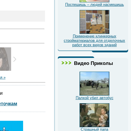
Поспешишь – людей насмешишь
Применение клинкерных
стройматериалов для отделочных
работ всех видов зданий
Видео Приколы
я »
ии
Палкой убил автобус
еточкам
Страшный папа