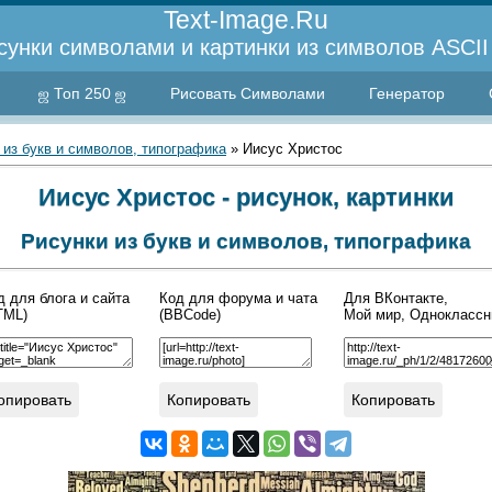
Text-Image.Ru
сунки символами и картинки из символов ASCII 
ஜ Топ 250 ஜ
Рисовать Символами
Генератор
 из букв и символов, типографика
» Иисус Христос
Иисус Христос - рисунок, картинки
Рисунки из букв и символов, типографика
д для блога и сайта
Код для форума и чата
Для ВКонтакте,
TML)
(BBCode)
Мой мир, Одноклассн
опировать
Копировать
Копировать