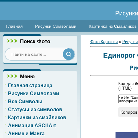
Рисунки
Главная
Рисунки Символами
Картинки из Смайликов
Поиск Фото
Фото-Картинки
»
Рисунки
Единорог 
Ри
Меню
Код для б
Главная страница
(HTML)
Рисунки Символами
Все Символы
Статусы из символов
Копиров
Картинки из смайликов
Анимация ASCII Art
Аниме и Манга