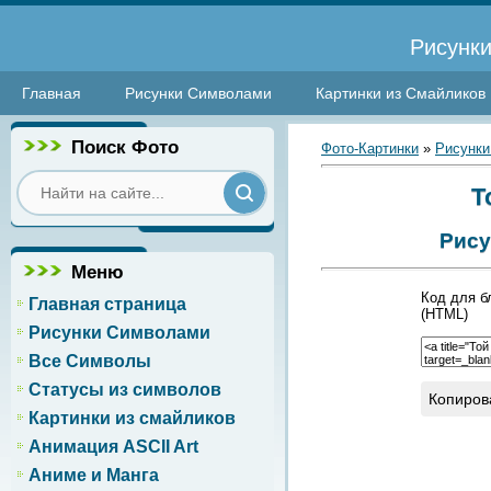
Рисунки
Главная
Рисунки Символами
Картинки из Смайликов
Поиск Фото
Фото-Картинки
»
Рисунки
Т
Рису
Меню
Код для б
Главная страница
(HTML)
Рисунки Символами
Все Символы
Статусы из символов
Копиров
Картинки из смайликов
Анимация ASCII Art
Аниме и Манга