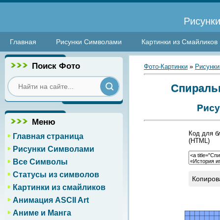
Рисунки
Главная
Рисунки Символами
Картинки из Смайликов
Поиск Фото
Фото-Картинки
»
Рисунки
Спиральк
Рису
Меню
Код для б
Главная страница
(HTML)
Рисунки Символами
Все Символы
Статусы из символов
Копиров
Картинки из смайликов
Анимация ASCII Art
Аниме и Манга