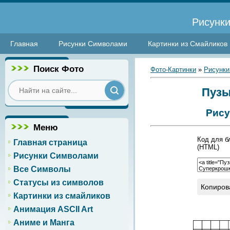
Рисунки
Главная
Рисунки Символами
Картинки из Смайликов
Поиск Фото
Фото-Картинки
»
Рисунки
Пузы
Рису
Меню
Код для б
Главная страница
(HTML)
Рисунки Символами
Все Символы
Статусы из символов
Копиров
Картинки из смайликов
Анимация ASCII Art
Аниме и Манга