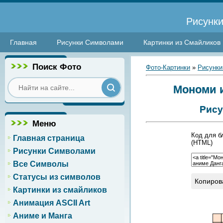
Рисунки
Главная
Рисунки Символами
Картинки из Смайликов
Поиск Фото
Фото-Картинки
»
Рисунки
Мономи и
Рису
Меню
Код для б
Главная страница
(HTML)
Рисунки Символами
Все Символы
Статусы из символов
Копиров
Картинки из смайликов
Анимация ASCII Art
Аниме и Манга