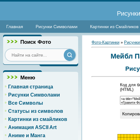
Рисунки
Главная
Рисунки Символами
Картинки из Смайликов
Поиск Фото
Фото-Картинки
»
Рисунки
Мейбл Па
Рису
Меню
Код для б
Главная страница
(HTML)
Рисунки Символами
Все Символы
Статусы из символов
Копиров
Картинки из смайликов
Анимация ASCII Art
Аниме и Манга