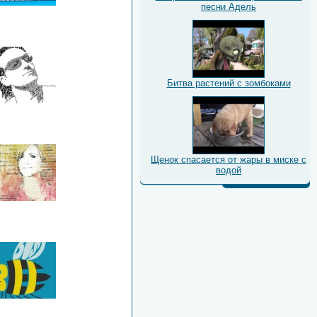
песни Адель
Битва растений с зомбоками
Щенок спасается от жары в миске с
водой