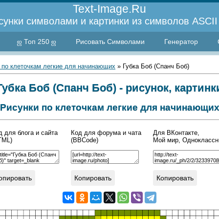
Text-Image.Ru
сунки символами и картинки из символов ASCII 
ஜ Топ 250 ஜ
Рисовать Символами
Генератор
 по клеточкам легкие для начинающих
» Губка Боб (Спанч Боб)
Губка Боб (Спанч Боб) - рисунок, картинк
Рисунки по клеточкам легкие для начинающи
д для блога и сайта
Код для форума и чата
Для ВКонтакте,
TML)
(BBCode)
Мой мир, Одноклассн
опировать
Копировать
Копировать