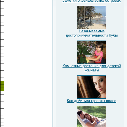
Заметки о Сейшельских островах
Незабываемые
достопримечательности Кубы
Комнатные растения для детской
комнаты
Как добиться красоты волос