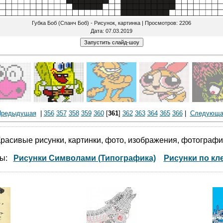
Губка Боб (Спанч Боб) - Рисунок, картинка |
Просмотров
: 2206
Дата
: 07.03.2019
Предыдущая
|
356
357
358
359
360
[
361
]
362
363
364
365
366
|
Следующа
расивые рисунки, картинки, фото, изображения, фотограф
мы:
Рисунки Символами (Типографика)
Рисунки по кл