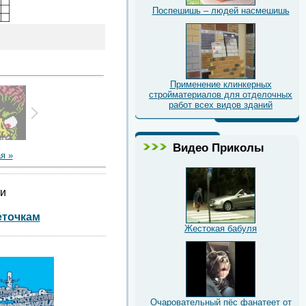
Поспешишь – людей насмешишь
Применение клинкерных
стройматериалов для отделочных
работ всех видов зданий
Видео Приколы
я »
ии
еточкам
Жестокая бабуля
Очаровательный пёс фанатеет от