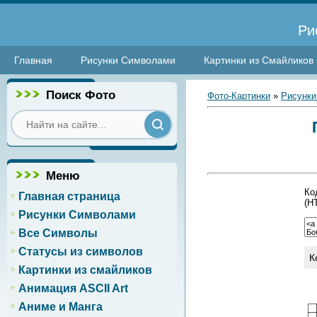
Ри
Главная
Рисунки Символами
Картинки из Смайликов
Поиск Фото
Фото-Картинки
»
Рисунки
Меню
Ко
Главная страница
(H
Рисунки Символами
Все Символы
Статусы из символов
К
Картинки из смайликов
Анимация ASCII Art
Аниме и Манга