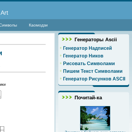
Art
Символы
Каомодзи
Генераторы Ascii
Генератор Надписей
и
Генератор Ников
Рисовать Символами
х
Пишем Текст Символами
Генератор Рисунков ASCII
ики
Почитай-ка