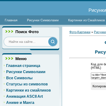
Рисунки
Главная
Рисунки Символами
Картинки из Смайликов
Поиск Фото
Фото-Картинки
»
Рисунки
Рису
Меню
Код для б
Главная страница
(HTML)
Рисунки Символами
Все Символы
Статусы из символов
Копиров
Картинки из смайликов
Анимация ASCII Art
Аниме и Манга