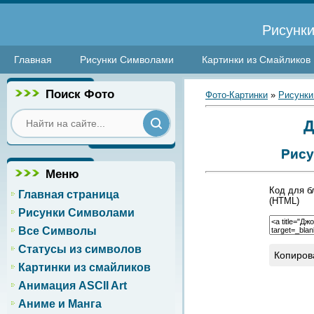
Рисунки
Главная
Рисунки Символами
Картинки из Смайликов
Поиск Фото
Фото-Картинки
»
Рисунки
Д
Рису
Меню
Код для б
Главная страница
(HTML)
Рисунки Символами
Все Символы
Статусы из символов
Копиров
Картинки из смайликов
Анимация ASCII Art
Аниме и Манга