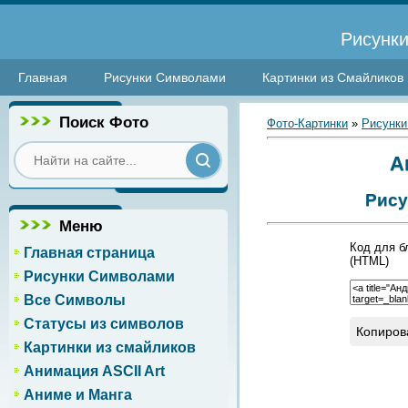
Рисунки
Главная
Рисунки Символами
Картинки из Смайликов
Поиск Фото
Фото-Картинки
»
Рисунки
А
Рису
Меню
Код для б
Главная страница
(HTML)
Рисунки Символами
Все Символы
Статусы из символов
Копиров
Картинки из смайликов
Анимация ASCII Art
Аниме и Манга