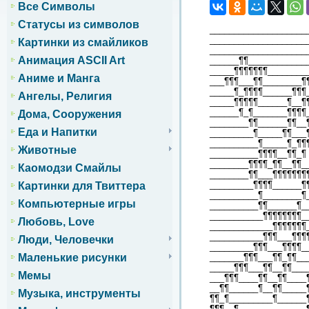
Все Символы
Статусы из символов
____________________
____________________
Картинки из смайликов
____________________
Анимация ASCII Art
______¶¶____________
_____¶¶¶¶¶¶¶________
Аниме и Манга
___¶¶¶___¶¶________¶
_____¶_¶¶¶¶______¶¶¶
Ангелы, Религия
_____¶¶¶¶¶______¶__¶
______¶_¶_______¶¶¶¶
Дома, Сооружения
________¶¶______¶¶__
Еда и Напитки
_________¶_____¶¶___
__________¶_____¶_¶¶
Животные
__________¶¶¶¶__¶¶_¶
________¶¶¶¶_¶¶__¶¶_
Каомодзи Смайлы
________¶¶___¶¶¶¶¶¶¶
_________¶¶¶¶______¶
Картинки для Твиттера
__________¶________¶
Компьютерные игры
__________¶¶______¶_
___________¶¶¶¶¶¶¶¶_
Любовь, Love
_____________¶¶¶¶¶¶¶
___________¶¶¶___¶¶¶
Люди, Человечки
_________¶¶¶___¶¶¶¶_
_______¶¶¶___¶¶_¶¶__
Маленькие рисунки
_____¶¶¶___¶¶__¶¶___
Мемы
___¶¶¶____¶¶__¶¶____
__¶¶______¶__¶¶_____
Музыка, инструменты
¶¶_¶_________¶______
¶¶¶__¶______________