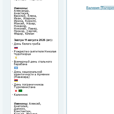
Валерия [̲̲̅̅В̲̲̅̅а̲̲̅̅л̲̲̅̅е̲̲̅̅р̲̲̅̅и̲̲̅̅я̲̅