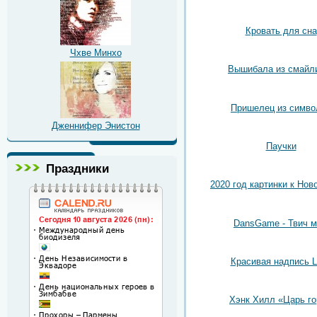
Кровать для сна
Чхве Минхо
Вышибала из смайл
Пришелец из симво
Дженнифер Энистон
Паучки
Праздники
2020 год картинки к Нов
DansGame - Твич 
Красивая надпись 
Хэнк Хилл «Царь г