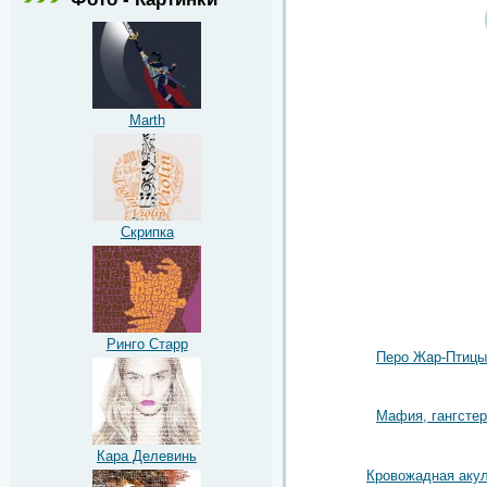
Marth
Скрипка
Ринго Старр
Перо Жар-Птицы
Мафия, гангстер
Кара Делевинь
Кровожадная аку