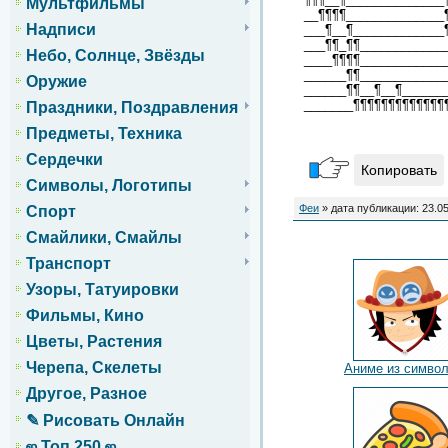
Мультфильмы
__¶¶¶¶______________
Надписи
___¶__¶_____________
___¶¶_¶¶____________
Небо, Солнце, Звёзды
____¶¶¶¶____________
______¶¶____________
Оружие
______¶¶__¶__¶______
_______¶¶¶¶¶¶¶¶¶¶¶¶¶
Праздники, Поздравления
Предметы, Техника
Сердечки
Копировать
Символы, Логотипы
Феи
» дата публикации: 23.0
Спорт
Смайлики, Смайлы
Транспорт
Узоры, Татуировки
Фильмы, Кино
Цветы, Растения
Черепа, Скелеты
Аниме из симво
Другое, Разное
✎ Рисовать Онлайн
ஜ Топ 250 ஜ