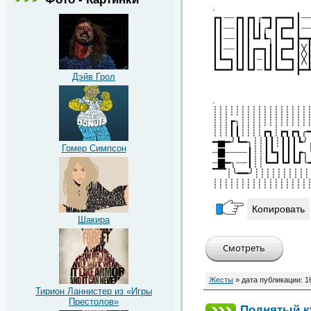
.
┏┓┈┈┏┓┏┓╭━┓┏━━┓┃┈
┃┃┈┈┃┃┃┃┃╭┛┃┏━┛┃┈
┃┃┈┈┃┃┃┗┛┗╮┃┗━┓┣━
┃┃┈┈┃┃┃┏━┓┃┃┏━┛┃╳
┃┗━┓┃┃┃┃┈┃┃┃┗━┓┃╳
┗━━┛┗┛┗┛┈┗┛┗━━┛┣━
Дэйв Грол
.
┊┊┊┊┊┊┊┊┊┊┊┊┊┊┊┊┊
┊┊┊┏╮┊┊┊┊┊┊┊┊┊┊┊┊
┊┊┊┃┃┊┊┊┊┏┓┊┏┓┏┓╭
━▅━╯┗━╮┊┊┃┃┊┃┃┃┗╯
Гомер Симпсон
┈▇┈┈┈┈┃┊┊┃┗┓┃┃┃┏╮
┈▇━╮┈┈┃┊┊┗━┛┗┛┗┛╰
▔▔┊╰━━╯┊┊┊┊┊┊┊┊┊┊
┊┊┊┊┊┊┊┊┊┊┊┊┊┊┊┊┊
Копировать
Шакира
Жесты
» дата публикации:
1
Тирион Ланнистер из «Игры
Престолов»
Поднятый к