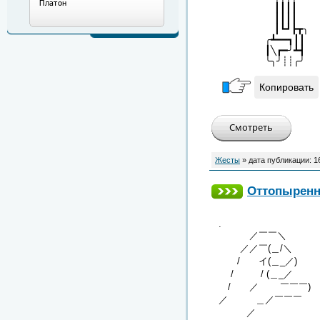
┃┃┃
┃┃┃
┃┗┛┣
╭┻━━┓
┃╲┏━╯
╰╮╯┊┊
Копировать
Жесты
» дата публикации:
1
Оттопыренн
.
／￣￣＼
／／￣(＿/＼
/ イ(＿_／)
/ / (＿_／
/ ／ ￣￣￣)
／ ＿／￣￣￣
／