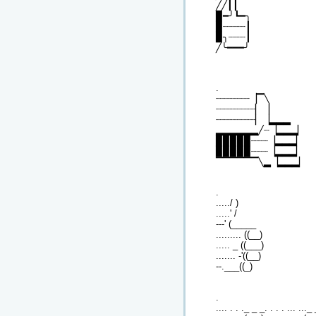
╱╱┃┃
▉━╯┗━╮
▉┈┈┈┈┃
▉╮┈┈┈┃
╱╰━━━╯
.
┈┈┈┈┈┈▕▔╲
┈┈┈┈┈┈┈▏▕
┈┈┈┈┈┈┈▏▕▂▂▂
▂▂▂▂▂▂╱┈▕▂▂▂▏
▉▉▉▉▉┈┈┈▕▂▂▂▏
▉▉▉▉▉┈┈┈▕▂▂▂▏
▔▔▔▔▔▔╲▂▕▂▂▂▏
.
...../ )
.....' /
---' (_____
......... ((__)
..... _ ((___)
....... -'((__)
--.___((_)
.
.... . . ._ _ _. . . . ... ..._