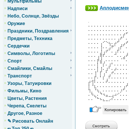
Мультфильмы
Аплодисмен
Надписи
Небо, Солнце, Звёзды
.
Оружие
⠄⠄⠄⠄⠄⠄⠄⠄⠄⠄⠄⠄⠄⠄
⠄⠄⠄⠄⠄⠄⠄⠄⠄⠄⠄⠄⠄⠄
Праздники, Поздравления
⠄⠄⠄⠄⠄⠄⠄⠄⠄⠄⠄⠄⡴⠋
Предметы, Техника
⠄⠄⠄⠄⠄⠄⠄⠄⠄⠄⢠⠞⠁⠄
⠄⠄⠄⠄⢠⠊⠑⢦⠄⡴⠋⢀⣠⠞
Сердечки
⠄⠄⠄⠄⢸⠄⠄⣨⠟⠁⢠⡞⠁⠄
⠄⠄⠄⠄⣸⢠⠞⠁⠄⢠⠏⠄⠄⢀
Символы, Логотипы
⠄⠄⠄⢠⢿⠏⠄⠄⠄⠉⠄⠄⣠⠞
⠄⠄⠄⡾⣼⢀⠄⠄⠄⠄⠄⠈⠉⠄
Спорт
⠄⠄⠄⡇⠉⡎⠄⣰⠃⠄⠄⠄⠄⠄
Смайлики, Смайлы
⠄⠄⠄⡇⢸⠄⣰⠃⠄⡴⠄⠄⠄⠄
⠄⠄⢸⠁⡏⢠⠃⢀⠞⠄⠄⠄⠄⠄
Транспорт
⠄⠄⡞⠄⠃⡎⢀⠏⠄⠄⠄⠄⠄⠄
⡴⢺⠇⠄⠄⠄⠞⠄⠄⠄⠄⠄⠄⢀
Узоры, Татуировки
⡇⠘⣆⠄⠄⠄⠄⠄⠄⠄⠄⠄⢠⠞
⢳⡀⠘⢦⡀⠄⠄⠄⠄⠄⠄⡰⠋⠄
Фильмы, Кино
⠄⠳⣄⠄⠙⠲⣤⣀⣠⠴⠊⠄⠄⠄
Цветы, Растения
⠄⠄⠈⠓⠦⣄⣀⡠⠎⠄⠄⠄⠄⠄
Черепа, Скелеты
Копировать
Другое, Разное
✎ Рисовать Онлайн
ஜ Топ 250 ஜ