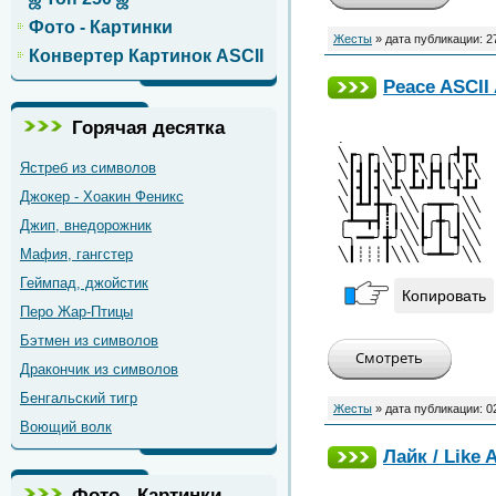
Фото - Картинки
Жесты
» дата публикации:
2
Конвертер Картинок ASCII
Peace ASCII 
Горячая десятка
.
╲┏╮┏╮╲┳╮┳┓╭╮╭┫┳┓
Ястреб из символов
╲┃┫┃┫╲┣╯┣╲┣┫┃╲┣╲
╲┃┫┃┫╲┻╲┻┛┛┗╰┫┻┛
Джокер - Хоакин Феникс
╲┃┻┛╋┳╮╲╲╭━┳━╮╲╲
╭┻━┳┫┋┃╲╲┃╭╋╮┃╲╲
Джип, внедорожник
╰╮━━╯╋╯╲╲┣╯┃╰┫╲╲
Мафия, гангстер
╲┃┊┊┊┃╲╲╲╰━┻━╯╲╲
Геймпад, джойстик
Копировать
Перо Жар-Птицы
Бэтмен из символов
Дракончик из символов
Бенгальский тигр
Жесты
» дата публикации:
0
Воющий волк
Лайк / Like 
Фото - Картинки