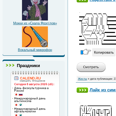
.
▂▂╱▔▔╲▔╲▔╲▔╲▂▂▂
▂╱┉┉▏┋▏┋▏┋▏▕▂▂▂
Мокки из «Скала Фрэгглов»
▕┉┉╲▏┇▏┋▏┋▏▕▂▂▂
▕┋▔╱▔▔▔▏▏┋▏▕▂▂
▕┋╱┉┉┉╱╱┉╱┉╱▂▂▂▂
▂╲┉┉┉╱▔╲▔┉▔▏▂▂▂
▂▂╲┉┉┉┉┉▏┉╱▂▂▂▂
▂▂▕┋┋┋┋┋┋▕▂▂▂▂▂
Вокальный микрофон
Копировать
Праздники
Жесты
» дата публикации:
2
Лайк из си
.
╭━╭╮━━━━━━━━━━━╮
┃╲┃┃╱╱╭┓╭┳╮╭┳━╮┃
┃╭╯┻━╮┃┃┗┫┗╯┃┏┛┃