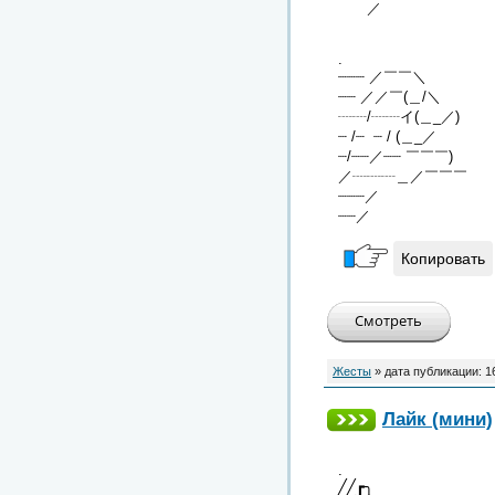
／
.
┈┈┈ ／￣￣＼
┈┈ ／／￣(＿/＼
┈┈/┈┈イ(＿_／)
┈ /┈ ┈ / (＿_／
┈/┈┈／┈┈ ￣￣￣)
／┈┈┈＿／￣￣￣
┈┈┈／
┈┈／
Копировать
Жесты
» дата публикации:
1
Лайк (мини)
.
╱╱┏╮