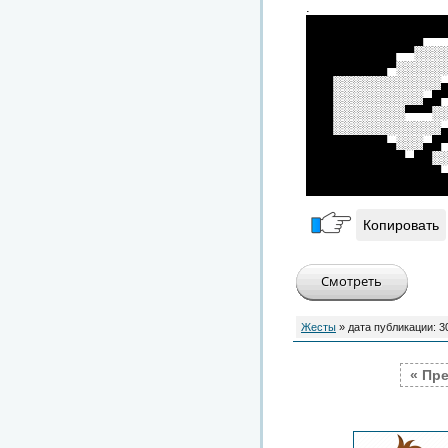
.
███████████████
█████████████▀▀
██████████▀▀░░░
█████████▀░░░░░
███░░░░░░░░░░░░
███░░░░░░░░░░▄█
███░░░░░░░░▀▀▀░
███░░░░░░░░░░░░
█████████▄░░░▄█
███████████▄██░
███████████████
███████████████
Копировать
Жесты
» дата публикации:
3
« Пр