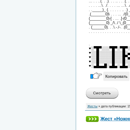
... . . ..(. . .). . . .. . . .(. .
. . . . ...\. ./. . . . ... ...\. .
. ._____)_ (. . . . . . .. .)
.(_______0)\ . . . ... ./(0
(________0)-[ . ... .]-(0
(________0) _/\../ \_(0_
. (______0). . .\.-./-. .(0
. . . . . . . . . . . . . . . . . .
.
♥░▀█▀░░░▀█▀░▀█▀
♥░░█░░░░░█░░░█░
♥░░█░░░░░█░░░█▀
♥░░█░░░░░█░░░█░
♥░▄█▄▄█░▄█▄░▄█▄
Копировать
Жесты
» дата публикации:
1
Жест «Нож