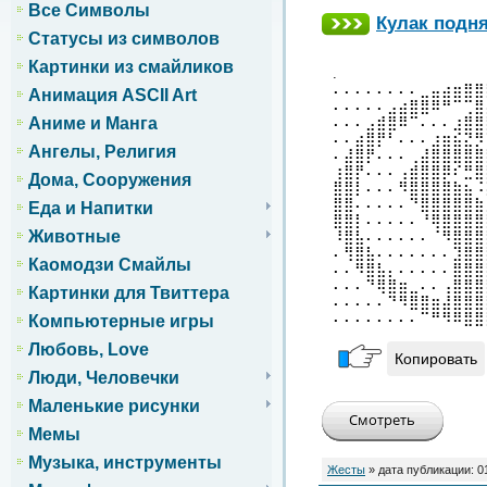
Все Символы
Кулак подн
Статусы из символов
Картинки из смайликов
.
⠄⠄⠄⠄⠄⠄⠄⠄⣀⣤⣴⣶⣿⣿
Анимация ASCII Art
⠄⠄⠄⠄⠄⣠⣴⣿⣿⠿⠛⠉⢉⣿
Аниме и Манга
⠄⠄⠄⣠⣾⣿⠿⠉⠄⠄⠄⣰⣿⣿
⠄⠄⣴⣿⡟⠃⠄⠄⠄⣰⣶⣮⣝⡻
Ангелы, Религия
⠄⣼⣿⡟⠄⠄⠄⢀⣼⣿⣿⣿⣿⣿
⢰⣿⡟⠄⠄⠄⢠⣾⣿⣿⡿⠎⣛⣿
Дома, Сооружения
⣿⣿⡇⠄⠄⠄⠻⣿⣿⣿⣿⣷⣦⠨
⣿⣿⠄⠄⠄⠄⠄⠙⣿⣿⣿⣿⣿⣷
Еда и Напитки
⣿⣿⡇⠄⠄⠄⠄⠄⠘⢿⣿⣿⣿⣿
Животные
⠸⣿⣧⠄⠄⠄⠄⠄⠄⠈⠻⣿⣿⣿
⠄⢻⣿⣧⠄⠄⠄⠄⠄⠄⠄⣹⣿⣿
Каомодзи Смайлы
⠄⠄⠻⣿⣧⡄⠄⠄⠄⠄⠄⣿⣿⣿
⠄⠄⠄⠙⢿⣿⣶⣀⠄⠄⢠⣿⣿⣿
Картинки для Твиттера
⠄⠄⠄⠄⠄⠙⠻⣿⣿⣶⣼⣿⣿⣿
⠄⠄⠄⠄⠄⠄⠄⠄⠉⠛⠻⠿⣿⣿
Компьютерные игры
Любовь, Love
Копировать
Люди, Человечки
Маленькие рисунки
Мемы
Музыка, инструменты
Жесты
» дата публикации:
0