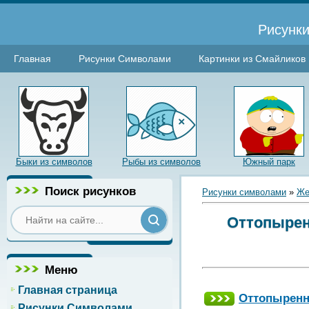
Рисунки
Главная
Рисунки Символами
Картинки из Смайликов
Быки из символов
Рыбы из символов
Южный парк
Поиск рисунков
Рисунки символами
»
Же
Оттопырен
Меню
Главная страница
Оттопыренн
Рисунки Символами