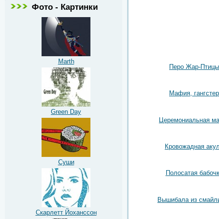
Фото - Картинки
Marth
Перо Жар-Птицы
Мафия, гангстер
Green Day
Церемониальная ма
Кровожадная аку
Суши
Полосатая бабоч
Вышибала из смайл
Скарлетт Йоханссон