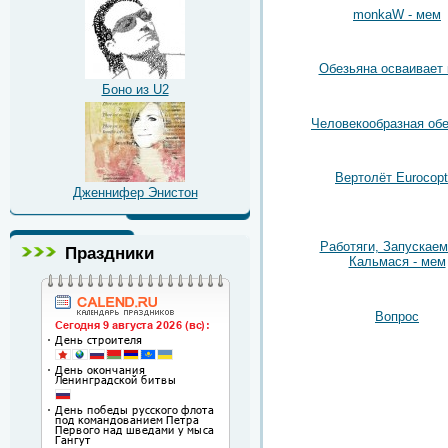
monkaW - мем
Обезьяна осваивает
Боно из U2
Человекообразная об
Вертолёт Eurocopt
Дженнифер Энистон
Работяги, Запускаем
Праздники
Кальмася - мем
Вопрос