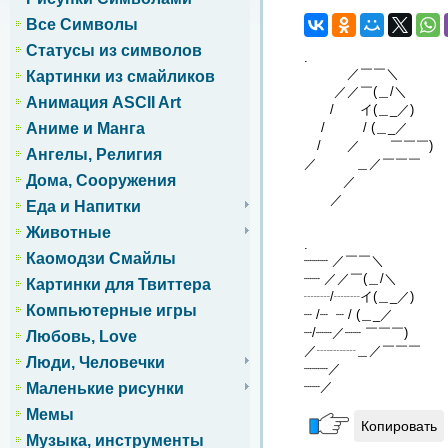
Все Символы
Статусы из символов
.
／￣￣＼
Картинки из смайликов
／／￣(＿/＼
Анимация ASCII Art
/ イ(＿_／)
/ / (＿_／
Аниме и Манга
/ ／ ￣￣￣)
Ангелы, Религия
／ ＿／￣￣￣
Дома, Сооружения
／
／
Еда и Напитки
Животные
.
Каомодзи Смайлы
┈┈┈ ／￣￣＼
┈┈ ／／￣(＿/＼
Картинки для Твиттера
┈┈/┈┈イ(＿_／)
Компьютерные игры
┈ /┈ ┈ / (＿_／
┈/┈┈／┈┈ ￣￣￣)
Любовь, Love
／┈┈┈＿／￣￣￣
Люди, Человечки
┈┈┈／
┈┈／
Маленькие рисунки
Мемы
Копировать
Музыка, инструменты