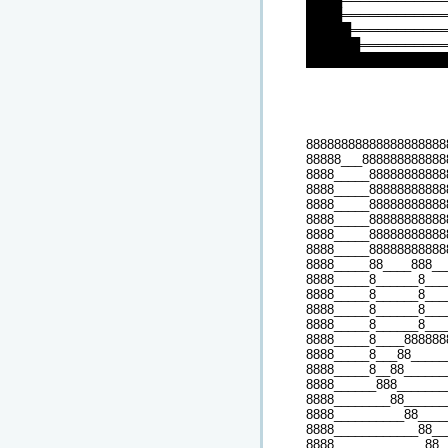
████═══════════
█████══════════
██████═════════
███████████████
88888888888888888888
88888___888888888888
8888_____88888888888
8888_____88888888888
8888_____88888888888
8888_____88888888888
8888_____88888888888
8888_____88888888888
8888_____88____888__
8888_____8______8___
8888_____8______8___
8888_____8______8___
8888_____8______8___
8888_____8____888888
8888_____8___88_____
8888_____8__88______
8888______888_______
8888________88______
8888__________88____
8888____________88__
8888_____________88_