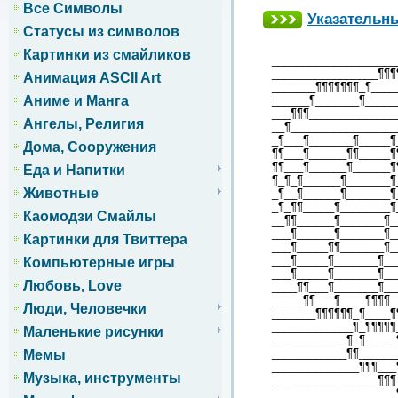
Все Символы
Указательны
Статусы из символов
Картинки из смайликов
____________________
_________________¶¶¶
Анимация ASCII Art
_______¶¶¶¶¶¶¶_¶____
Аниме и Манга
______¶_______¶_____
___¶¶¶______________
Ангелы, Религия
__¶_________________
_¶___¶_______¶_____¶
Дома, Сооружения
¶¶___¶______¶¶_____¶
¶¶___¶______¶______¶
Еда и Напитки
¶_¶_¶______¶_______¶
Животные
_¶__¶______¶_______¶
_¶_¶¶_____¶________¶
Каомодзи Смайлы
__¶¶______¶_______¶_
___¶______¶_______¶_
Картинки для Твиттера
___¶_____¶¶_______¶_
___¶_____¶_______¶__
Компьютерные игры
___¶_____¶_______¶__
Любовь, Love
____¶¶___¶_______¶__
_____¶¶___¶____¶¶¶¶_
Люди, Человечки
_______¶¶¶¶¶¶_¶____¶
_____________¶_¶¶¶¶¶
Маленькие рисунки
____________¶_¶_____
____________¶¶______
Мемы
______________¶¶¶___
Музыка, инструменты
_________________¶¶¶
____________________