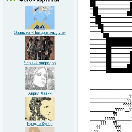
██═════════════
═██════════════
═██═══════════█
══██═══════════
══██═══════════
═══██══════════
════█══════════
Эванс из «Пожиратель душ»
═════██════════
══════█████████
══════█████████
══════██═══════
══════██═══════
══════██═══════
══════██═══════
Чёрный лабрадор
══════██══════█
══════█████████
____________________
____________________
Аврил Лавин
___________________¶
__________________¶¶
________________¶¶¶¶
____________¶¶¶¶¶__¶
___________¶¶_______
_______¶¶¶¶¶________
_____¶¶¶___¶¶_______
Брэдли Купер
___¶¶_______¶¶¶_____
__¶¶_________¶¶_____