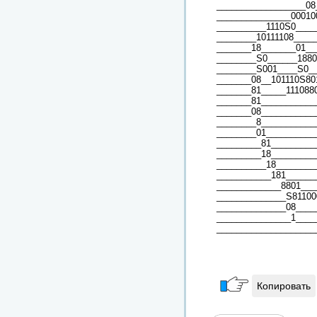
__________________08
_______________00010
__________1110S0____
________10111108____
_______18_______01__
________S0______1880
________S001____S0_
_______08__101110S80
_______81_____111088
_______81___________
_______08___________
________8___________
________01__________
_________81_________
_________18_________
__________18________
___________181______
_____________8801___
______________S81100
______________08____
_______________1____
____________________
Копировать