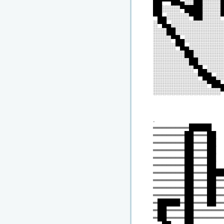
██▀▀██▄░░██░░░░
██░░░░▀████░░░░
▀█▄░░░░░▀██░░░░
░▀█▄░░░░░░░░░░░
░░░██░░░░░░░░░░
░░░░▀█▄░░░░░░░░
░░░░░▀█▄░░░░░░░
░░░░░░░██░░░░░░
░░░░░░░░██░░░░░
░░░░░░░░░▀█▄░░░
░░░░░░░░░░▀██▄░
░░░░░░░░░░░░▀██
░░░░░░░░░░░░░░░
.
════════█████
═══════██═══██
═══════██═══██
═══════██═══██
═══════██═══██
═══════██═══██
═══════██═══███
═══════██═══██═
═══════██═══██═
═══════██═══██═
═█████═██═══██═
═██════██══════
═██════██══════