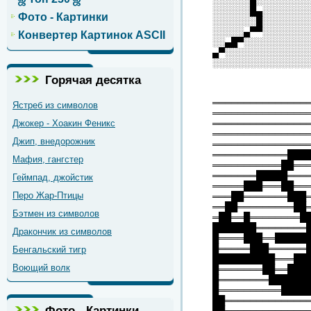
░░░░░░█░░░░░░░░
░░░░░░█▄░░░░░░░
Фото - Картинки
░░░░░░░█░░░░░░░
░░░░░▄▀▀░░░░░░░
Конвертер Картинок ASCII
░░▄█▀░░░░░░░░░░
▄▀░░░░░░░░░░░░░
░░░░░░░░░░░░░░░
Горячая десятка
═══════════════
Ястреб из символов
═══════════════
Джокер - Хоакин Феникс
═══════════════
═══════════════
Джип, внедорожник
═══════════════
════════════███
Мафия, гангстер
═══════════██══
═══════█████═══
Геймпад, джойстик
═════███═══██══
Перо Жар-Птицы
═══██═══════███
══██═════════██
Бэтмен из символов
═██══█════════█
███████════════
Дракончик из символов
█════███══█████
█═════███══════
Бенгальский тигр
██████████═══██
Воющий волк
█═══════██══███
█════════██████
█══════════████
██═════════════
Фото - Картинки
██═════════════