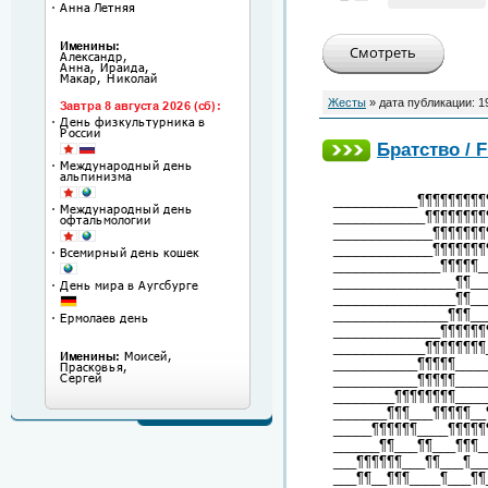
Жесты
» дата публикации:
1
Братство / F
___________¶¶¶¶¶¶¶¶¶
____________¶¶¶¶¶¶¶¶
_____________¶¶¶¶¶¶¶
_____________¶¶¶¶¶¶¶
______________¶¶¶¶¶_
________________¶¶__
________________¶¶__
_______________¶¶¶__
______________¶¶¶¶¶¶
____________¶¶¶¶¶¶¶¶
___________¶¶¶¶¶____
___________¶¶¶¶¶____
________¶¶¶¶¶¶¶¶____
_______¶¶¶___¶¶¶¶¶__
_____¶¶¶¶¶¶____¶¶¶¶¶
______¶¶___¶¶___¶¶¶_
___¶¶¶¶¶¶___¶¶___¶__
___¶¶__¶¶¶____¶___¶¶