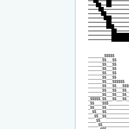
══██═══██══════
═══██══██══════
════██═════════
═════██════════
══════███══════
═══════██══════
═══════███═════
═════════██════
═════════██████
═════════██████
________$$$$$
_______$$___$$
_______$$___$$
_______$$___$$
_______$$___$$
_______$$___$$
_______$$___$$$$$$
_______$$___$$___$$$
_______$$___$$___$$_
_______$$___$$___$$_
_$$$$$_$$___$$___$$_
_$$____$$$__________
_$$____$$___________
__$$___$$___________
___$$__$$___________
____$$______________
_____$$_____________