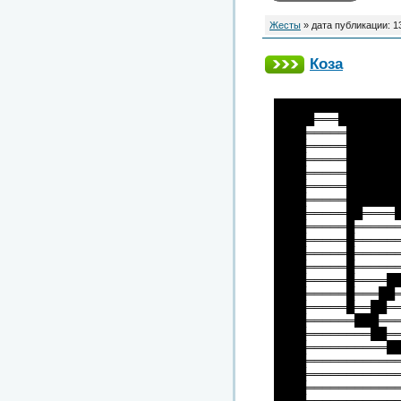
Жесты
» дата публикации:
1
Коза
███████████████
█████═══███████
████═════██████
████═════██████
████═════██████
████═════██████
████═════██████
████═════██████
████═════██════
████═════█═════
████═════█═════
████═════█═════
████═════█═════
████═════█════█
████═════█═══██
████═════█══██═
████══════███══
████════════██═
████══════════█
████═══════════
████═══════════
████═══════════
████═══════════