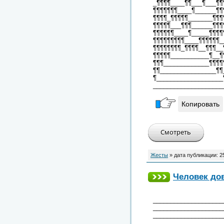
_¶¶¶¶____¶¶___¶___¶¶
¶¶¶¶¶¶¶____¶______¶¶
¶¶¶¶_¶¶¶¶¶_______¶¶¶
¶¶¶¶¶___¶¶¶______¶¶¶
¶¶¶¶¶¶____¶_____¶¶¶¶
¶¶¶¶¶¶¶¶¶____¶¶¶¶¶¶_
¶¶¶¶¶¶¶¶_¶¶¶¶__¶¶¶__
¶¶¶¶¶___________¶__¶
¶¶¶_____________¶¶¶¶
¶¶________________¶¶
¶___________________
____________________
Копировать
Жесты
» дата публикации:
2
Человек до
____________________
____________________
____________________
____________________