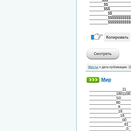
______$$$___________
_______$$___________
_______$$$__________
_________$$_________
_________$$$$$$$$$$$
_________$$$$$$$$$$$
Копировать
Жесты
» дата публикации:
1
Мир
________________11__
_____________1801108
_____________S0_____
_____________80_____
______________8_____
______________18____
_______________18___
________________00__
_________________81_
__________________0_