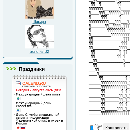
_¶¶__¶________¶¶____
¶¶¶¶¶¶¶________¶____
¶____¶¶¶__¶¶¶¶¶¶_¶¶¶
¶_____¶¶¶______¶____
¶¶¶¶¶¶¶¶¶¶___¶¶¶___¶
Шакира
¶_______¶¶__¶¶¶¶_¶¶¶
¶________¶¶¶¶¶¶¶¶¶__
¶__________¶¶¶¶¶¶¶¶¶
¶¶_______________¶¶¶
¶¶______________¶¶¶_
¶¶_____________¶¶¶¶_
Боно из U2
_¶¶____________¶_¶¶_
_¶¶___________¶¶_¶__
__¶¶_____________¶__
__¶¶_____________¶__
Праздники
___¶¶_______________
____¶_______________
_____¶¶___________¶_
______¶¶¶¶¶¶¶¶¶¶¶¶¶_
______¶¶¶¶¶¶¶¶¶¶¶¶¶_
______¶¶________¶_¶_
______¶¶_______¶¶_¶_
______¶¶_______¶¶_¶_
______¶¶_______¶¶_¶_
______¶¶______¶¶¶_¶_
______¶¶¶¶¶¶¶¶¶¶¶¶¶¶
Копировать