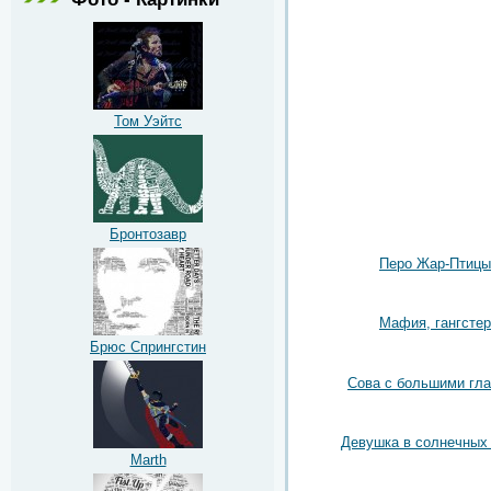
Том Уэйтс
Бронтозавр
Перо Жар-Птицы
Мафия, гангстер
Брюс Спрингстин
Сова с большими гл
Девушка в солнечных
Marth