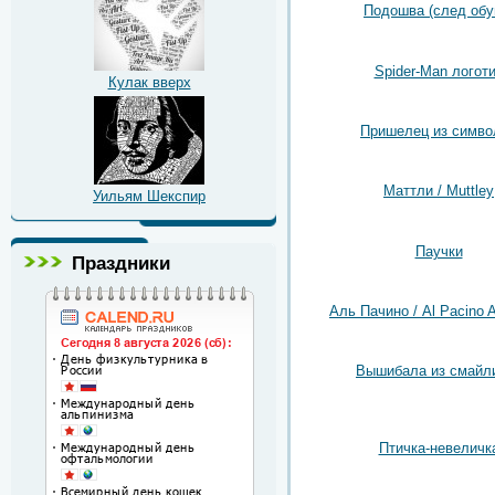
Подошва (след обу
Spider-Man логот
Кулак вверх
Пришелец из симво
Маттли / Muttley
Уильям Шекспир
Паучки
Праздники
Аль Пачино / Al Pacino A
Вышибала из смайл
Птичка-невеличк