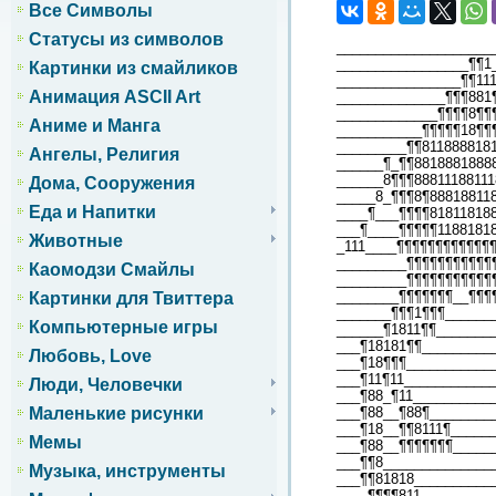
Все Символы
Статусы из символов
____________________
_________________¶¶1
Картинки из смайликов
________________¶¶11
Анимация ASCII Art
______________¶¶¶881
_____________¶¶¶¶8¶¶
Аниме и Манга
___________¶¶¶¶¶18¶¶
_________¶¶811888818
Ангелы, Религия
______¶_¶¶8818881888
______8¶¶¶8881118811
Дома, Сооружения
_____8_¶¶¶8¶88818811
Еда и Напитки
____¶___¶¶¶¶81811818
___¶____¶¶¶¶¶1188181
Животные
_111____¶¶¶¶¶¶¶¶¶¶¶¶
_________¶¶¶¶¶¶¶¶¶¶¶¶
Каомодзи Смайлы
_________¶¶¶¶¶¶¶¶¶¶¶
________¶¶¶¶¶¶¶__¶¶¶
Картинки для Твиттера
_______¶¶¶1¶¶¶______
Компьютерные игры
______¶1811¶¶_______
___¶18181¶¶_________
Любовь, Love
___¶18¶¶¶___________
___¶11¶11___________
Люди, Человечки
___¶88_¶11__________
___¶88__¶88¶________
Маленькие рисунки
___¶18__¶¶8111¶_____
Мемы
___¶88__¶¶¶¶¶¶¶_____
___¶¶8______________
Музыка, инструменты
___¶¶81818__________
____¶¶¶¶811_________