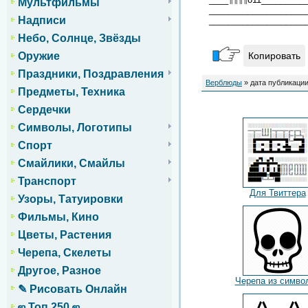
Мультфильмы
____________________
Надписи
____________________
Небо, Солнце, Звёзды
Оружие
Копировать
Праздники, Поздравления
Верблюды
» дата публикации
Предметы, Техника
Сердечки
Символы, Логотипы
Спорт
Смайлики, Смайлы
Транспорт
Для Твиттера
Узоры, Татуировки
Фильмы, Кино
Цветы, Растения
Черепа, Скелеты
Другое, Разное
Черепа из симво
✎ Рисовать Онлайн
ஜ Топ 250 ஜ