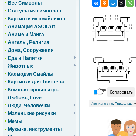
Все Символы
Статусы из символов
.
╭┳━━╮┊┊┊┊┊┊╭━━┳╮
Картинки из смайликов
╰╯╭━┻━━━━━━┻╮┊╰╯
Анимация ASCII Art
┊╭╯╭▅╮╭▅╮╭▅╮╰╮┊┊
┈┃┳╰┈╯╰┈╯╰┈╯┳┃┈┊
Аниме и Манга
┈┃╰━━━━━━━━━╯┃┈┊
┊╰━━━━╮┈╭━━━━╯┊┊
Ангелы, Религия
Дома, Сооружения
.
Еда и Напитки
╭┳━━╮ ╭━━
╰╯╭━┻━━━━━━┻╮ ╰╯
Животные
╭╯╭▅╮╭▅╮╭▅╮╰
┃┳╰ ╯╰ ╯╰ ╯
Каомодзи Смайлы
┃╰━━━━━━━━━╯
╰━━━━╮ ╭━━━━
Картинки для Твиттера
Компьютерные игры
Копировать
Любовь, Love
Инопланетяне, Пришельцы
»
Люди, Человечки
Маленькие рисунки
Мемы
Музыка, инструменты