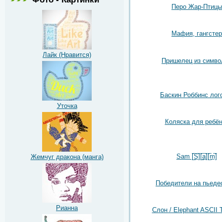
Перо Жар-Птицы
Мафия, гангстер
Лайк (Нравится)
Пришелец из симво
Баскин Роббинс лог
Уточка
Коляска для ребён
Sam [̲̅S̲̅][̲̅a̲̅][̲̅m̲̅]
Жемчуг дракона (манга)
Победители на пьеде
Рианна
Слон / Elephant ASCII T