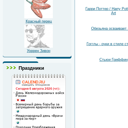
Гарри Поттер / Harry Pot
Art
Красный перец
Обезьяна осваивает
Гогглы - очки в стиле с
Уоррен Зивон
Стьюи Гриффин
Праздники