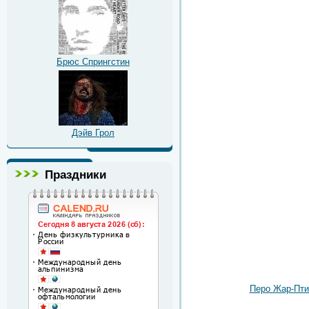
Брюс Спрингстин
Дэйв Грол
Праздники
Перо Жар-Пт