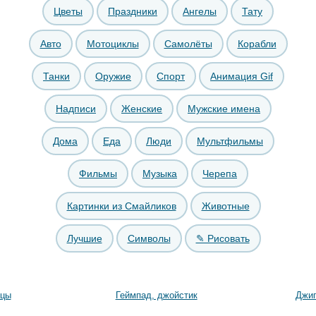
Цветы
Праздники
Ангелы
Тату
Авто
Мотоциклы
Самолёты
Корабли
Танки
Оружие
Спорт
Анимация Gif
Надписи
Женские
Мужские имена
Дома
Еда
Люди
Мультфильмы
Фильмы
Музыка
Черепа
Картинки из Смайликов
Животные
Лучшие
Символы
✎ Рисовать
ицы
Геймпад, джойстик
Джип