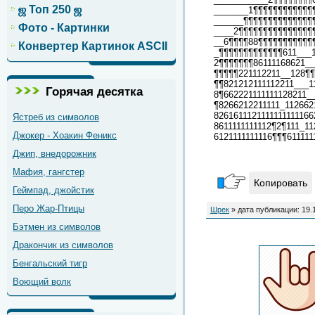
ஜ Топ 250 ஜ
_______1¶¶¶¶¶¶¶¶¶¶¶¶
______¶¶¶¶¶¶¶¶¶¶¶¶¶¶
Фото - Картинки
____2¶¶¶¶¶¶¶¶¶¶¶¶¶¶¶
__6¶¶¶¶88¶¶¶¶¶¶¶¶¶¶¶¶
Конвертер Картинок ASCII
_¶¶¶¶¶¶¶¶¶¶¶¶¶611___
2¶¶¶¶¶¶¶86111168621__
¶¶¶¶¶221112211__128¶¶
¶¶821212111112211___1
Горячая десятка
8¶662221111111128211_
¶8266212211111_112662
8261611121111111111166
Ястреб из символов
8611111111112¶2¶111_11
Джокер - Хоакин Феникс
6121111111116¶¶¶611111
Джип, внедорожник
Мафия, гангстер
Копировать
Геймпад, джойстик
Перо Жар-Птицы
Шрек
» дата публикации: 19.
Бэтмен из символов
Дракончик из символов
Бенгальский тигр
Воющий волк