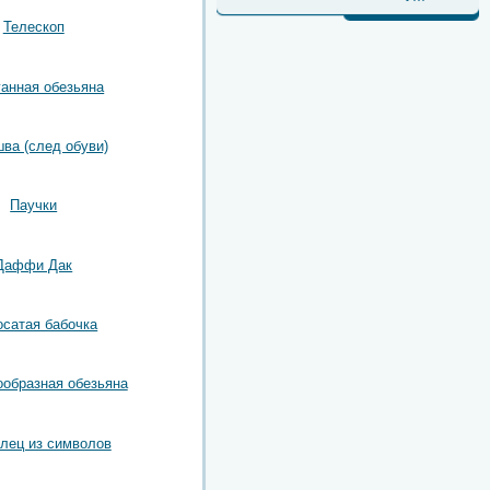
Телескоп
ганная обезьяна
ва (след обуви)
Паучки
Даффи Дак
сатая бабочка
образная обезьяна
лец из символов