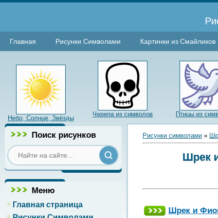
Ри
Главная
Рисунки Символами
Картинки из Смайликов
Черепа из символов
Птицы из сим
Небо, Солнце, Звёзды
Поиск рисунков
Рисунки символами
»
Шр
Шрек и
Меню
Главная страница
Шрек и Фион
Рисунки Символами