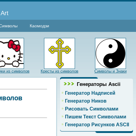
Art
Символы
Каомодзи
ики из символов
Кресты из символов
Символы и Знаки
Генераторы Ascii
Генератор Надписей
имволов
Генератор Ников
Рисовать Символами
Пишем Текст Символами
Генератор Рисунков ASCII