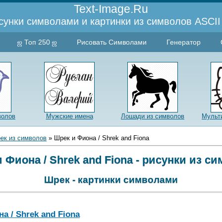
Text-Image.Ru
сунки символами и картинки из символов ASCII 
ஜ Топ 250 ஜ
Рисовать Символами
Генератор
волов
Мужские имена
Лошади из символов
Мульт
ек из символов
» Шрек и Фиона / Shrek and Fiona
 Фиона / Shrek and Fiona - рисунки из с
Шрек - картинки символами
а / Shrek and Fiona