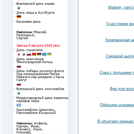
Мафия, гангс
Счастливое вр
Кровожадная а
Смешной цыпл
Сова с большими 
Фен для вол
Обезьяна осваива
В объятиях принцес