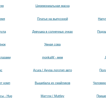
тер
Церемониальная маска
емя
Платье на выпускной
Напу
кула
Девушка в солнечных очках
Подош
ёнок
Умная сова
глазами
monkaW - мем
ос
Acura / Акура логотип авто
Поло
ет комп
Вышибала из смайликов
Человеко
сы - Hug
Маттли / Muttley
Прише