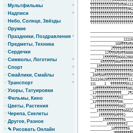
¶¶¶¶¶¶¶¶¶¶¶¶¶¶8¶86111
Мультфильмы
¶¶¶¶¶¶¶¶¶¶¶¶¶¶¶¶¶¶862
Надписи
¶¶¶¶¶¶¶¶¶¶¶¶¶¶¶¶¶¶¶¶
¶¶¶¶¶¶¶¶¶¶¶¶¶¶¶¶¶¶¶¶
Небо, Солнце, Звёзды
¶¶¶¶¶¶¶¶¶¶¶¶¶¶¶¶¶¶¶¶
Оружие
____________________
____________________
Праздники, Поздравления
________________1111
Предметы, Техника
____________168¶¶¶8¶
__________2¶¶¶¶8¶¶¶¶
Сердечки
_______12¶¶¶8¶8¶¶888
______1¶¶¶¶¶¶8666286
Символы, Логотипы
_____6¶¶¶¶¶¶868¶¶¶¶¶
___18¶¶¶¶¶¶¶¶¶¶¶¶¶¶¶
Спорт
__1¶¶¶¶¶¶¶¶¶¶¶¶¶¶¶¶¶
Смайлики, Смайлы
_188¶68¶¶¶¶¶¶¶¶¶¶¶¶8
111116628¶¶¶¶¶¶¶¶¶¶1
Транспорт
111____1__¶¶¶¶¶¶¶¶81
_18¶¶¶¶¶¶¶¶¶¶¶¶¶¶¶88
Узоры, Татуировки
_12¶¶¶¶¶¶¶¶¶¶¶¶___2¶
_11¶¶¶¶¶¶¶¶¶¶¶82____
Фильмы, Кино
_11¶¶¶¶¶¶¶¶¶¶¶86____
Цветы, Растения
__1¶¶¶¶¶¶¶¶¶¶¶882___
___1¶¶¶¶¶¶¶¶¶¶¶¶6662
Черепа, Скелеты
____1¶¶¶¶¶¶¶8¶¶¶2___
______1¶¶¶¶¶¶¶¶¶6___
Другое, Разное
________6¶¶¶¶¶¶¶¶2__
__________18¶¶¶¶¶¶6_
✎ Рисовать Онлайн
___________2¶¶¶¶¶¶¶¶