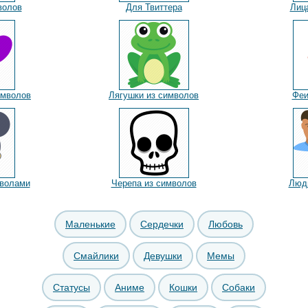
волов
Для Твиттера
Лиц
имволов
Лягушки из символов
Феи
волами
Черепа из символов
Люди
Маленькие
Сердечки
Любовь
Смайлики
Девушки
Мемы
Статусы
Аниме
Кошки
Собаки