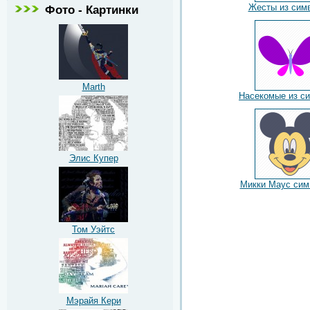
Жесты из сим
Фото - Картинки
Marth
Насекомые из с
Элис Купер
Микки Маус сим
Том Уэйтс
Мэрайя Кери