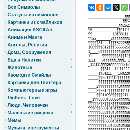
Все Символы
Статусы из символов
__________________¶¶
_________________¶¶6
Картинки из смайликов
_______________¶¶2621
Анимация ASCII Art
¶6____________¶¶11111
¶¶__________18¶88111_
Аниме и Манга
¶¶22_______2¶¶¶¶¶¶¶¶
¶¶¶¶¶81___1¶¶¶82228¶
Ангелы, Религия
168¶¶¶¶812¶¶¶6666626
1____6¶¶¶¶¶¶¶¶¶¶86¶¶
Дома, Сооружения
11_____¶¶¶¶¶¶¶¶8¶¶12
Еда и Напитки
1111___8¶¶¶¶¶¶1¶¶¶1_
_111111¶¶¶26¶¶¶¶¶¶216
Животные
______¶¶811__11111222
_____1¶81111___168228
Каомодзи Смайлы
_____¶¶62111112¶¶¶¶¶¶
_____¶¶¶¶¶¶¶8¶¶¶¶¶¶¶
Картинки для Твиттера
____2¶¶¶¶¶¶¶¶¶¶8¶¶¶¶
Компьютерные игры
____8¶8612¶¶¶¶6111111
____¶¶6116¶8¶¶¶¶¶2111
Любовь, Love
__1¶¶8888¶88866¶¶¶¶¶1
¶¶¶¶¶8¶8¶¶¶8¶¶¶66668
Люди, Человечки
¶¶¶8¶¶888¶8¶8¶¶¶¶¶861
¶¶¶¶¶¶888¶¶8¶8¶¶¶¶¶86
Маленькие рисунки
¶¶¶¶¶¶¶¶888¶8¶¶¶¶¶¶¶8
Мемы
¶¶¶¶¶¶¶¶8888¶8¶¶¶¶¶¶¶
¶¶¶¶¶¶¶¶¶88¶888¶8¶866
Музыка, инструменты
¶¶¶¶¶¶¶¶¶¶¶88888621111