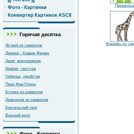
Пришельц
Фото - Картинки
Конвертер Картинок ASCII
Горячая десятка
Жирафы из си
Ястреб из символов
Джокер - Хоакин Феникс
Джип, внедорожник
Мафия, гангстер
Геймпад, джойстик
Перо Жар-Птицы
Бэтмен из символов
Дракончик из символов
Бенгальский тигр
Воющий волк
Фото - Картинки