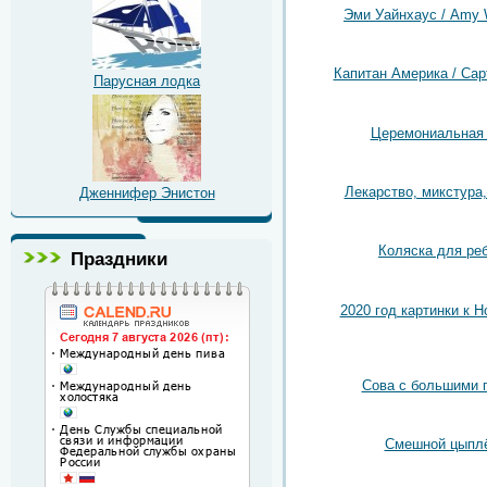
Эми Уайнхаус / Amy 
Капитан Америка / Capt
Парусная лодка
Церемониальная
Лекарство, микстура
Дженнифер Энистон
Коляска для ре
Праздники
2020 год картинки к Н
Сова с большими 
Смешной цыпл