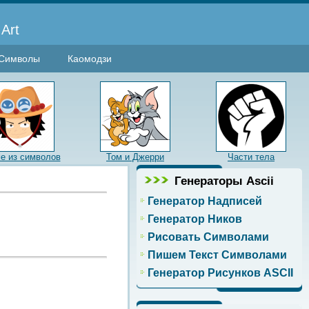
Art
Символы
Каомодзи
е из символов
Том и Джерри
Части тела
Генераторы Ascii
Генератор Надписей
Генератор Ников
Рисовать Символами
Пишем Текст Символами
Генератор Рисунков ASCII