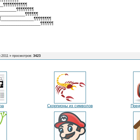
__¶¶¶¶¶¶¶¶¶¶¶
________¶¶¶¶¶¶¶¶
____________¶¶¶¶¶¶
¶_______________¶¶¶¶¶¶¶¶
___________________¶¶¶¶¶¶
0.2011 »
просмотров
:
3423
ра
Скорпионы из символов
Пред