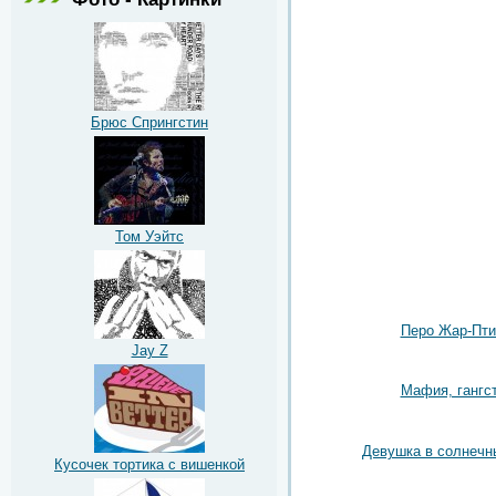
Брюс Спрингстин
Том Уэйтс
Перо Жар-Пт
Jay Z
Мафия, гангс
Девушка в солнечн
Кусочек тортика с вишенкой