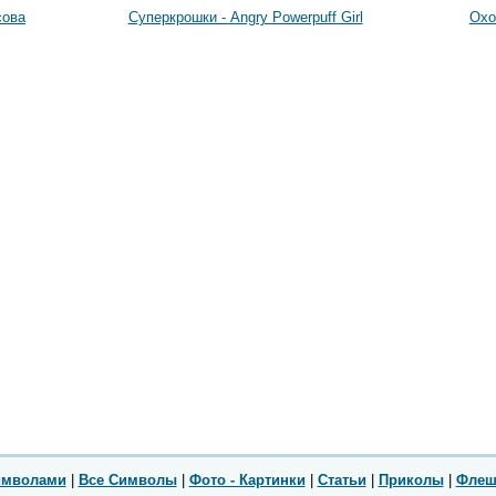
сова
Суперкрошки - Angry Powerpuff Girl
Охо
имволами
|
Все Символы
|
Фото - Картинки
|
Статьи
|
Приколы
|
Флеш