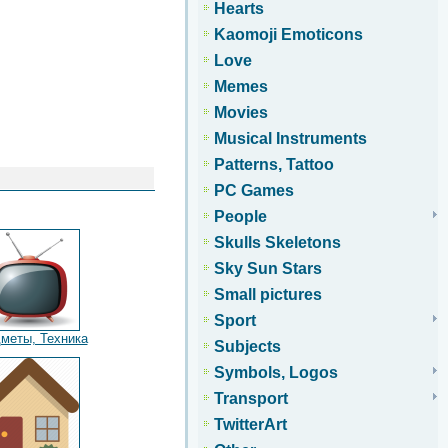
Hearts
Kaomoji Emoticons
Love
Memes
Movies
Musical Instruments
Patterns, Tattoo
PC Games
People
Skulls Skeletons
Sky Sun Stars
Small pictures
Sport
меты, Техника
Subjects
Symbols, Logos
Transport
TwitterArt