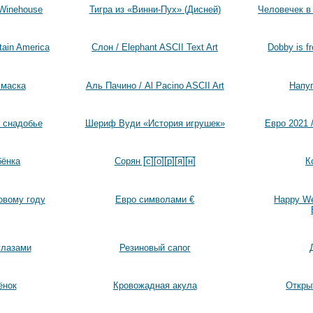
Winehouse
Тигра из «Винни-Пух» (Дисней)
Человечек в
ain America
Слон / Elephant ASCII Text Art
Dobby is f
 маска
Аль Пачино / Al Pacino ASCII Art
Напу
, снадобье
Шериф Вуди «История игрушек»
Евро 2021 /
бёнка
Сорян [̲̅с̲̅][̲̅о̲̅][̲̅р̲̅][̲̅я̲̅][̲̅н̲̅]
К
овому году
Евро символами €
Happy W
глазами
Резиновый сапог
ёнок
Кровожадная акула
Откры