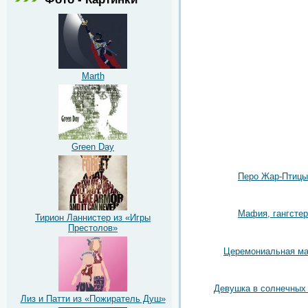
Marth
Green Day
Перо Жар-Птицы
Мафия, гангстер
Тирион Ланнистер из «Игры
Престолов»
Церемониальная ма
Девушка в солнечных
Лиз и Патти из «Пожиратель Душ»