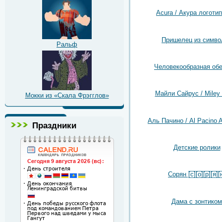
Acura / Акура логотип
Пришелец из симво
Ральф
Человекообразная об
Майли Сайрус / Miley
Мокки из «Скала Фрэгглов»
Аль Пачино / Al Pacino A
Праздники
Детские ролики
Сорян [̲̅с̲̅][̲̅о̲̅][̲̅р̲̅][̲̅я̲̅][̲̅н
Дама с зонтиком