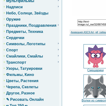
Мультфильмы
Надписи
Небо, Солнце, Звёзды
Оружие
Праздники, Поздравления
Предметы, Техника
Анимация ASCII Art, gif, гифк
Сердечки
Символы, Логотипы
Спорт
Смайлики, Смайлы
Транспорт
Узоры, Татуировки
Смешарики
Фильмы, Кино
Цветы, Растения
Черепа, Скелеты
Другое, Разное
✎ Рисовать Онлайн
Волки из симво
ஜ Топ 250 ஜ