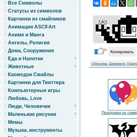
Все Символы
Статусы из символов
.
░░░░░░░░░░▄▄██▄▄
Картинки из смайликов
░░Ƹ̵̡Ӝ̵̨̄Ʒ░░░░█████
Анимация ASCII Art
░█░█░▄░█▀█╔╗██╔╗
░▀▀██▄░█▄█╚╝██╚╝
Аниме и Манга
░░░▀██▄░██╚════╝
░░░░▀███▄███████
Ангелы, Религия
Дома, Сооружения
Копировать
Еда и Напитки
Обезьяны, Шимпанзе, Горил
Животные
Каомодзи Смайлы
Картинки для Твиттера
Компьютерные игры
Любовь, Love
Люди, Человечки
Праздники из сим
Маленькие рисунки
Мемы
Музыка, инструменты