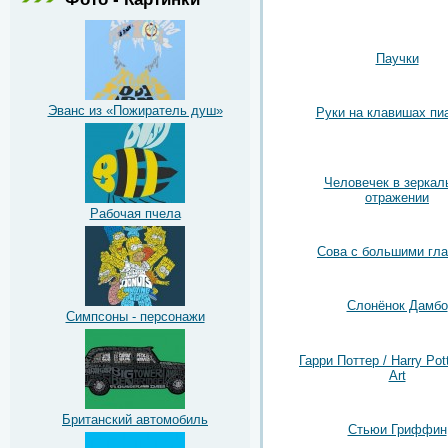
Паучки
Эванс из «Пожиратель душ»
Руки на клавишах пи
Человечек в зеркал
отражении
Рабочая пчела
Сова с большими гл
Слонёнок Дамбо
Симпсоны - персонажи
Гарри Поттер / Harry Pot
Art
Британский автомобиль
Стьюи Гриффин